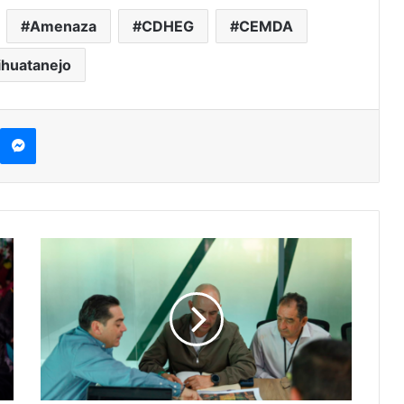
Amenaza
CDHEG
CEMDA
ihuatanejo
kype
Messenger
Fito
Torres
Y
SCOP
Van
Por
Mejoras
Hidráulicas
En