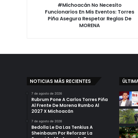
#Michoacán No Necesito
Asegura
Respetar
Funcionarios En Mis Eventos: Torres
Reglas
Piña Asegura Respetar Reglas De
De
MORENA
MORENA
NOTICIAS MÁS RECIENTES
ÚLTIM
7 de agosto de 2026
Rubrum Pone A Carlos Torres Piña
Al Frente De Morena Rumbo Al
2027 X Michoacán
7 de agosto de 2026
Bedolla Le Da Las Tenkius A
Sheinbaum Por Reforzar La