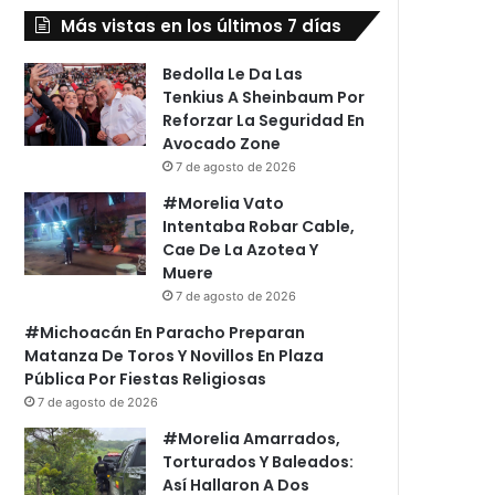
Más vistas en los últimos 7 días
Bedolla Le Da Las
Tenkius A Sheinbaum Por
Reforzar La Seguridad En
Avocado Zone
7 de agosto de 2026
#Morelia Vato
Intentaba Robar Cable,
Cae De La Azotea Y
Muere
7 de agosto de 2026
#Michoacán En Paracho Preparan
Matanza De Toros Y Novillos En Plaza
Pública Por Fiestas Religiosas
7 de agosto de 2026
#Morelia Amarrados,
Torturados Y Baleados:
Así Hallaron A Dos