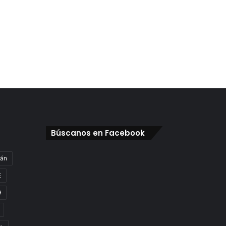
Búscanos en Facebook
gán
E
9