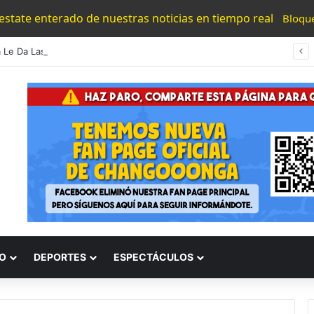
 estate enterado de nuestras noticias en tiempo real
Bloqu
Bedolla Le Da Las Tenkius A Sheinbaum Por Reforzar La Seguridad En Avocado Zone
O
DEPORTES
ESPECTÁCULOS