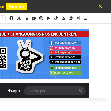
×
ear
Permitir
Powered by SendPulse
Facebook
X
LinkedIn
YouTube
Instagram
Google Play
TikTok
RSS
Acceso
Publicación al a
Barra lateral
Buscar
Seguir
por