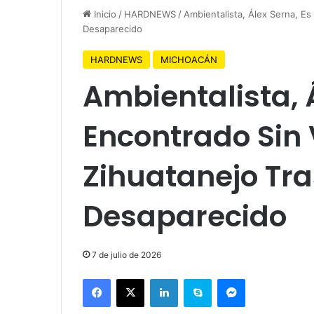
Inicio
/
HARDNEWS
/
Ambientalista, Álex Serna, E
Desaparecido
HARDNEWS
MICHOACÁN
Ambientalista, 
Encontrado Sin 
Zihuatanejo Tr
Desaparecido
7 de julio de 2026
Facebook
X
LinkedIn
Skype
Messenger