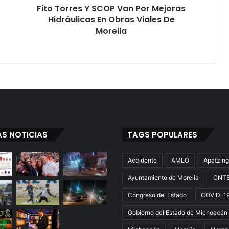
Fito Torres Y SCOP Van Por Mejoras
Obras
Viales
Hidráulicas En Obras Viales De
De
Morelia
Morelia
AS NOTICIAS
TAGS POPULARES
Accidente
AMLO
Apatzin
Ayuntamiento de Morelia
CNT
Congreso del Estado
COVID-1
Gobierno del Estado de Michoacán