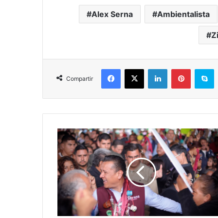
Alex Serna
Ambientalista
Z
Facebook
X
LinkedIn
Pinterest
S
Compartir
#Michoacán
No
Necesito
Funcionarios
En
Mis
Eventos:
Torres
Piña