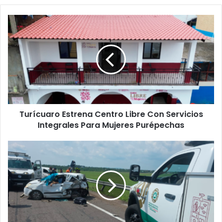
Turícuaro
Estrena
Centro
Libre
Con
Servicios
Integrales
Para
Mujeres
Turícuaro Estrena Centro Libre Con Servicios
Purépechas
Integrales Para Mujeres Purépechas
Aparatoso
Choque
En
La
Morelia-
Salamanca
Deja
Saldo