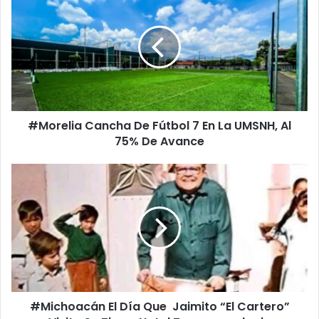
Cancha
De
Fútbol
7
En
La
UMSNH,
Al
#Morelia Cancha De Fútbol 7 En La UMSNH, Al
75%
De
75% De Avance
Avance
#Michoacán
El
Día
Que
Jaimito
“El
Cartero”
Visito
Su
#Michoacán El Día Que Jaimito “El Cartero”
Tierra