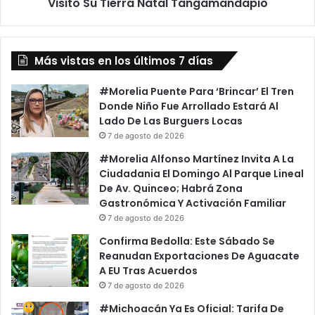
Natal
Visito Su Tierra Natal Tangamandapio
Tangamandapio
Más vistas en los últimos 7 días
#Morelia Puente Para ‘Brincar’ El Tren
Donde Niño Fue Arrollado Estará Al
Lado De Las Burguers Locas
7 de agosto de 2026
#Morelia Alfonso Martínez Invita A La
Ciudadania El Domingo Al Parque Lineal
De Av. Quinceo; Habrá Zona
Gastronómica Y Activación Familiar
7 de agosto de 2026
Confirma Bedolla: Este Sábado Se
Reanudan Exportaciones De Aguacate
A EU Tras Acuerdos
7 de agosto de 2026
#Michoacán Ya Es Oficial: Tarifa De