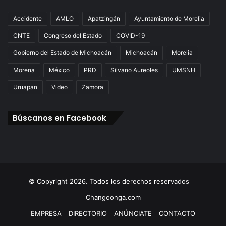
Accidente
AMLO
Apatzingán
Ayuntamiento de Morelia
CNTE
Congreso del Estado
COVID-19
Gobierno del Estado de Michoacán
Michoacán
Morelia
Morena
México
PRD
Silvano Aureoles
UMSNH
Uruapan
Video
Zamora
Búscanos en Facebook
© Copyright 2026. Todos los derechos reservados
Changoonga.com
EMPRESA
DIRECTORIO
ANÚNCIATE
CONTACTO