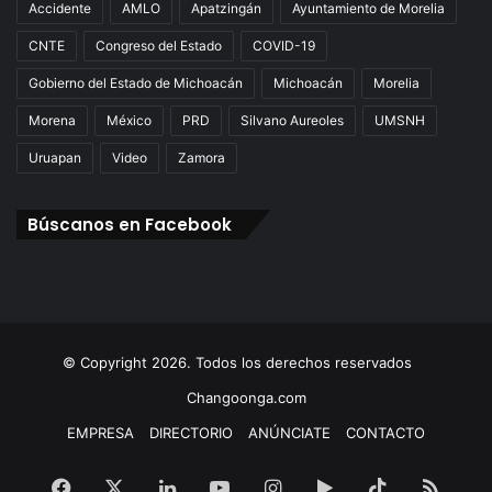
Accidente
AMLO
Apatzingán
Ayuntamiento de Morelia
CNTE
Congreso del Estado
COVID-19
Gobierno del Estado de Michoacán
Michoacán
Morelia
Morena
México
PRD
Silvano Aureoles
UMSNH
Uruapan
Video
Zamora
Búscanos en Facebook
© Copyright 2026. Todos los derechos reservados
Changoonga.com
EMPRESA
DIRECTORIO
ANÚNCIATE
CONTACTO
Facebook
X
LinkedIn
YouTube
Instagram
Google
TikTok
RSS