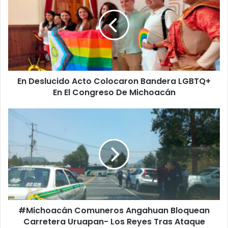
Acto
Colocaron
Bandera
LGBTQ+
En
El
Congreso
En Deslucido Acto Colocaron Bandera LGBTQ+
De
Michoacán
En El Congreso De Michoacán
#Michoacán
Comuneros
Angahuan
Bloquean
Carretera
Uruapan-
Los
Reyes
Tras
#Michoacán Comuneros Angahuan Bloquean
Ataque
Armado
Carretera Uruapan- Los Reyes Tras Ataque