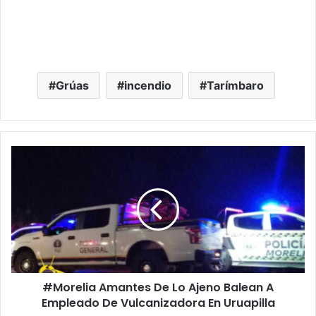
Grúas
incendio
Tarímbaro
#Morelia
Amantes
De
Lo
Ajeno
Balean
A
Empleado
De
#Morelia Amantes De Lo Ajeno Balean A
Vulcanizadora
En
Empleado De Vulcanizadora En Uruapilla
Uruapilla