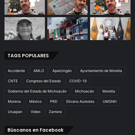
TAGS POPULARES
Accidente
AMLO
Apatzingán
Ayuntamiento de Morelia
CNTE
Congreso del Estado
COVID-19
Gobierno del Estado de Michoacán
Michoacán
Morelia
Morena
México
PRD
Silvano Aureoles
UMSNH
Uruapan
Video
Zamora
Búscanos en Facebook