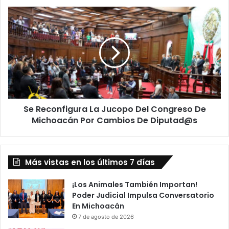
Se
Reconfigura
La
Jucopo
Del
Congreso
De
Michoacán
Por
Se Reconfigura La Jucopo Del Congreso De
Cambios
De
Michoacán Por Cambios De Diputad@s
Diputad@s
Más vistas en los últimos 7 días
¡Los Animales También Importan!
Poder Judicial Impulsa Conversatorio
En Michoacán
7 de agosto de 2026