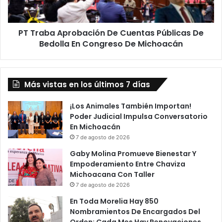
De
Bedolla
En
PT Traba Aprobación De Cuentas Públicas De
Congreso
De
Bedolla En Congreso De Michoacán
Michoacán
Más vistas en los últimos 7 días
¡Los Animales También Importan!
Poder Judicial Impulsa Conversatorio
En Michoacán
7 de agosto de 2026
Gaby Molina Promueve Bienestar Y
Empoderamiento Entre Chaviza
Michoacana Con Taller
7 de agosto de 2026
En Toda Morelia Hay 850
Nombramientos De Encargados Del
Orden; Cada Mes Hay Renovaciones