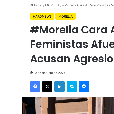
Inicio
/
MORELIA
/
#Morelia Cara A Cara Providas 
HARDNEWS
MORELIA
#Morelia Cara 
Feministas Afue
Acusan Agresi
10 de octubre de 2024
Facebook
X
LinkedIn
Skype
Messenger