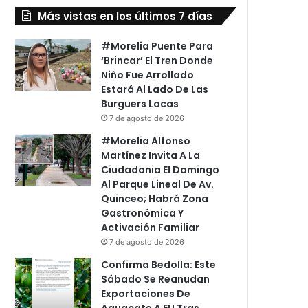
Más vistas en los últimos 7 días
#Morelia Puente Para
‘Brincar’ El Tren Donde
Niño Fue Arrollado
Estará Al Lado De Las
Burguers Locas
7 de agosto de 2026
#Morelia Alfonso
Martínez Invita A La
Ciudadania El Domingo
Al Parque Lineal De Av.
Quinceo; Habrá Zona
Gastronómica Y
Activación Familiar
7 de agosto de 2026
Confirma Bedolla: Este
Sábado Se Reanudan
Exportaciones De
Aguacate A EU Tras