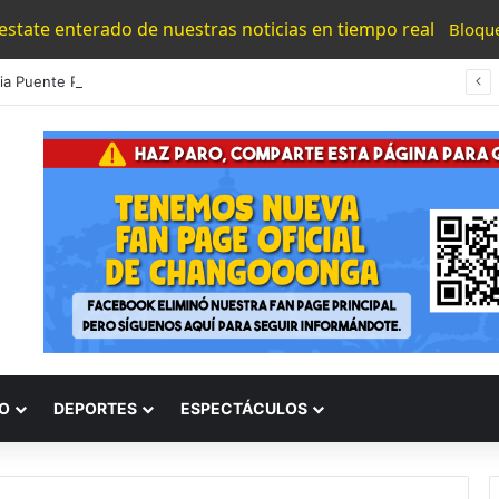
 estate enterado de nuestras noticias en tiempo real
Bloqu
#Morelia Puente Para ‘Brincar’ El Tren Donde Niño Fue Arrollado Estará Al Lado De Las Burguers Locas
O
DEPORTES
ESPECTÁCULOS