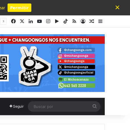
×
ear
Permitir
Powered by SendPulse
Facebook
X
LinkedIn
YouTube
Instagram
Google Play
TikTok
RSS
Acceso
Publicación al a
Barra lateral
Buscar
Seguir
por