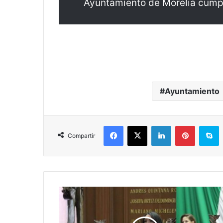
Ayuntamiento de Morelia cumpl
Ayuntamiento
Facebook
X
LinkedIn
Pinterest
S
Compartir
Propone
Lupita
Díaz
Erradicar