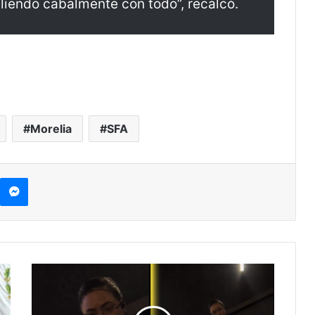
iendo cabalmente con todo”, recalcó.
Morelia
SFA
kype
Messenger
Gerente
De
Cinépolis
Agrede