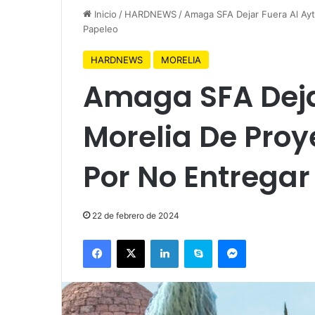
Inicio
/
HARDNEWS
/
Amaga SFA Dejar Fuera Al Ay
Papeleo
HARDNEWS
MORELIA
Amaga SFA Deja
Morelia De Pro
Por No Entregar
22 de febrero de 2024
Facebook
X
LinkedIn
Skype
Messenger