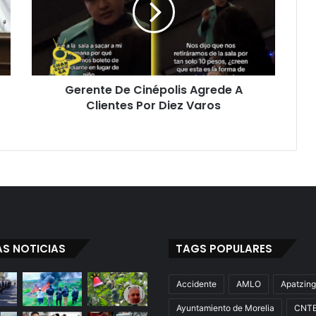
A
Clientes
Por
Diez
Varos
Gerente De Cinépolis Agrede A
Clientes Por Diez Varos
AS NOTICIAS
TAGS POPULARES
Accidente
AMLO
Apatzin
Ayuntamiento de Morelia
CNT