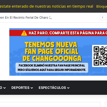
 estate enterado de nuestras noticias en tiempo real
Bloqu
Destruyen En El Recinto Ferial De Charo 27 Mil Objetos Utilizados Para Cometer Delitos
O
DEPORTES
ESPECTÁCULOS