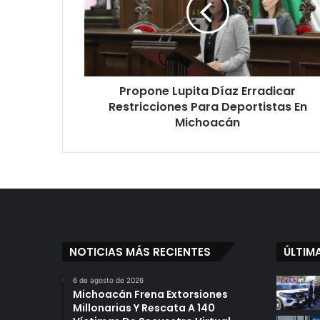
Restricciones
Para
Deportistas
En
Michoacán
Propone Lupita Díaz Erradicar
Restricciones Para Deportistas En
Michoacán
NOTICIAS MÁS RECIENTES
ÚLTIM
6 de agosto de 2026
Michoacán Frena Extorsiones
Millonarias Y Rescata A 140