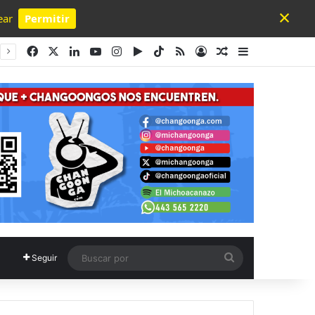
×
ear
Permitir
Powered by SendPulse
Facebook
X
LinkedIn
YouTube
Instagram
Google Play
TikTok
RSS
Acceso
Publicación al a
Barra lateral
Buscar
Seguir
por