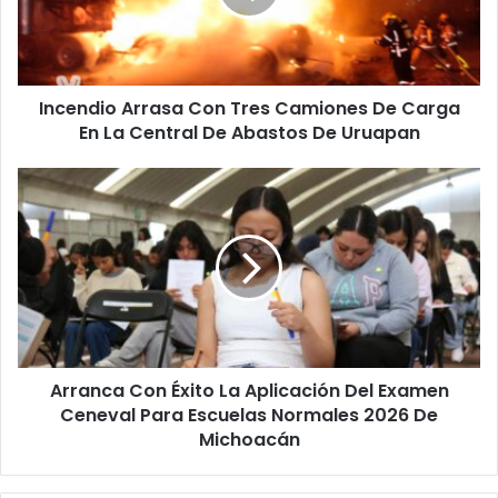
De
Carga
En
La
Incendio Arrasa Con Tres Camiones De Carga
Central
De
En La Central De Abastos De Uruapan
Abastos
De
Arranca
Uruapan
Con
Éxito
La
Aplicación
Del
Examen
Ceneval
Para
Arranca Con Éxito La Aplicación Del Examen
Escuelas
Normales
Ceneval Para Escuelas Normales 2026 De
2026
Michoacán
De
Michoacán