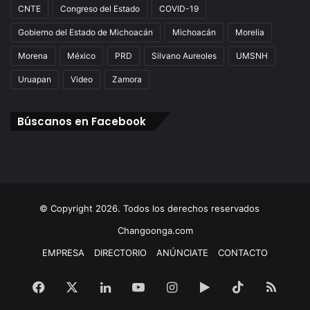
CNTE
Congreso del Estado
COVID-19
Gobierno del Estado de Michoacán
Michoacán
Morelia
Morena
México
PRD
Silvano Aureoles
UMSNH
Uruapan
Video
Zamora
Búscanos en Facebook
© Copyright 2026. Todos los derechos reservados
Changoonga.com
EMPRESA
DIRECTORIO
ANÚNCIATE
CONTACTO
Facebook
X
LinkedIn
YouTube
Instagram
Google
TikTok
RSS