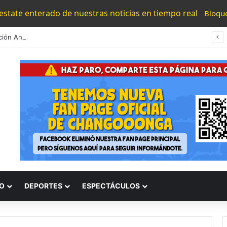
 estate enterado de nuestras noticias en tiempo real
Bloqu
Protección Animal Requiere Un Cambio Basado En La Ciencia Y La Conciencia, Señala Especialista
O
DEPORTES
ESPECTÁCULOS