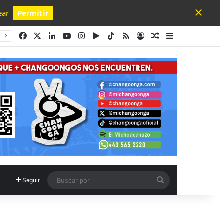
×
ear
Permitir
Powered by SendPulse
Facebook
X
LinkedIn
YouTube
Instagram
Google Play
TikTok
RSS
Acceso
Publicación al a
Barra lateral
Buscar
Seguir
por