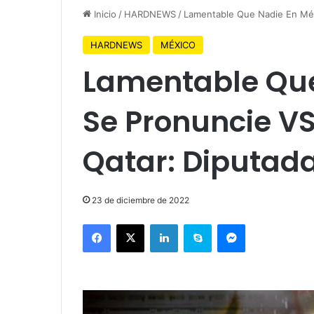
Inicio
/
HARDNEWS
/
Lamentable Que Nadie En Méx
HARDNEWS
MÉXICO
Lamentable Que
Se Pronuncie VS
Qatar: Diputada
23 de diciembre de 2022
Facebook
X
LinkedIn
Skype
Messenger