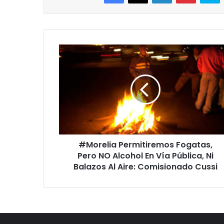
#Morelia
Permitiremos
Fogatas,
Pero
NO
Alcohol
En
Vía
Pública,
#Morelia Permitiremos Fogatas,
Ni
Balazos
Pero NO Alcohol En Vía Pública, Ni
Al
Balazos Al Aire: Comisionado Cussi
Aire:
Comisionado
Cussi