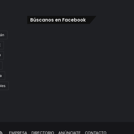
Búscanos en Facebook
gán
E
9
a
oles
e
kTok
RSS
EMPRESA
DIRECTORIO
ANÚNCIATE
CONTACTO