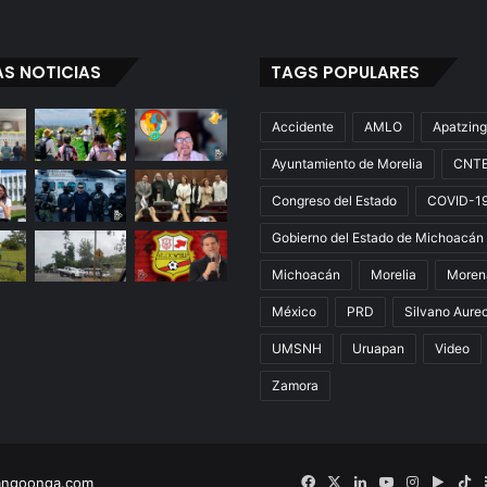
AS NOTICIAS
TAGS POPULARES
Accidente
AMLO
Apatzin
Ayuntamiento de Morelia
CNT
Congreso del Estado
COVID-1
Gobierno del Estado de Michoacán
Michoacán
Morelia
Moren
México
PRD
Silvano Aure
UMSNH
Uruapan
Video
Zamora
Facebook
X
LinkedIn
YouTube
Instagram
Googl
Ti
angoonga.com