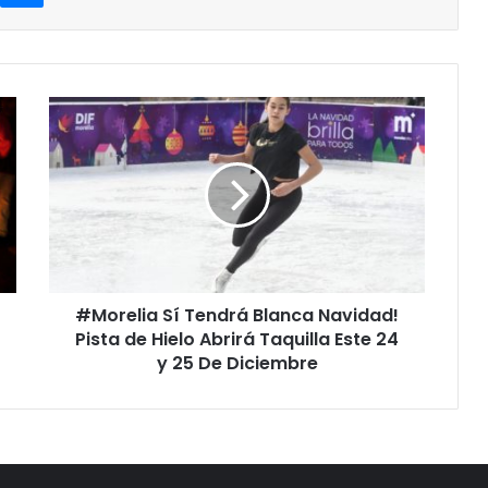
#Morelia
Sí
Tendrá
Blanca
Navidad!
Pista
de
Hielo
Abrirá
#Morelia Sí Tendrá Blanca Navidad!
Taquilla
Este
Pista de Hielo Abrirá Taquilla Este 24
24
y 25 De Diciembre
y
25
De
Diciembre