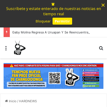
×
Suscríbete y estate enterado de nuestras noticias en
tiempo real
Bloquear
Permitir
Powered by SendPulse
Gaby Molina Regresa A Uruapan Y Se Reencuentra Con Mujeres Que Mueven La Región
Menú
B
Inicio
/
HARDNEWS