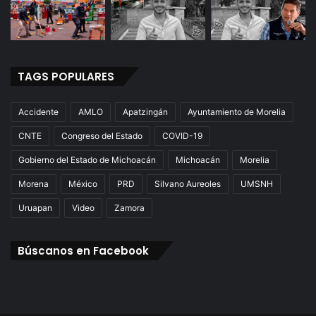
TAGS POPULARES
Accidente
AMLO
Apatzingán
Ayuntamiento de Morelia
CNTE
Congreso del Estado
COVID-19
Gobierno del Estado de Michoacán
Michoacán
Morelia
Morena
México
PRD
Silvano Aureoles
UMSNH
Uruapan
Video
Zamora
Búscanos en Facebook