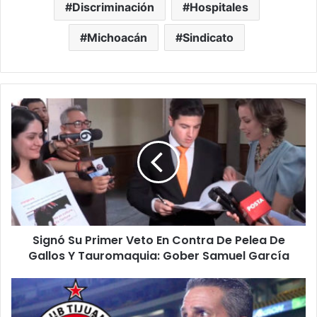
Discriminación
Hospitales
Michoacán
Sindicato
Signó
Su
Primer
Veto
En
Contra
De
Pelea
De
Signó Su Primer Veto En Contra De Pelea De
Gallos
Y
Gallos Y Tauromaquia: Gober Samuel García
Tauromaquia:
Gober
Tras
Samuel
Ser
García
Campeón