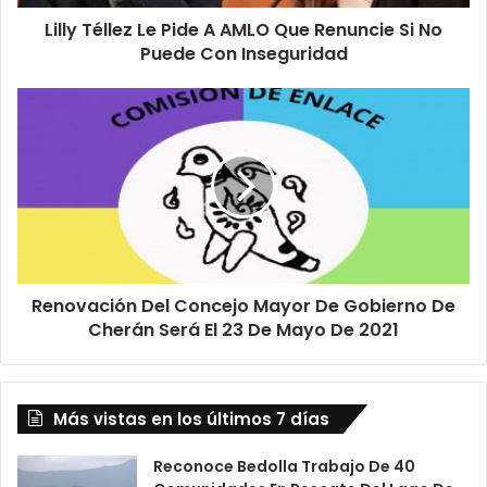
Si
Lilly Téllez Le Pide A AMLO Que Renuncie Si No
No
Puede
Puede Con Inseguridad
Con
Inseguridad
Renovación
Del
Concejo
Mayor
De
Gobierno
De
Cherán
Será
Renovación Del Concejo Mayor De Gobierno De
El
23
Cherán Será El 23 De Mayo De 2021
De
Mayo
De
Más vistas en los últimos 7 días
2021
Reconoce Bedolla Trabajo De 40