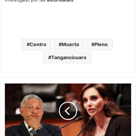
Centro
Muerto
Pleno
Tangancicuaro
Lilly
Téllez
Le
Pide
A
AMLO
Que
Renuncie