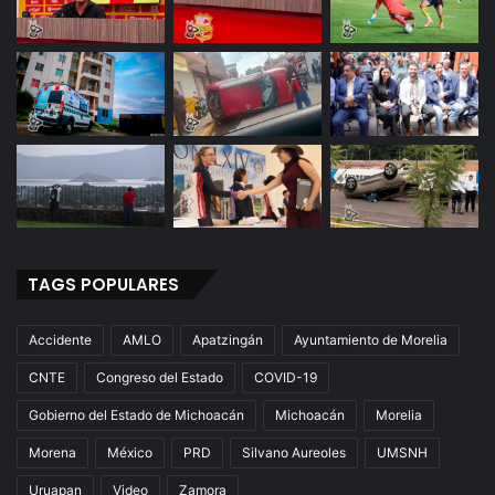
TAGS POPULARES
Accidente
AMLO
Apatzingán
Ayuntamiento de Morelia
CNTE
Congreso del Estado
COVID-19
Gobierno del Estado de Michoacán
Michoacán
Morelia
Morena
México
PRD
Silvano Aureoles
UMSNH
Uruapan
Video
Zamora