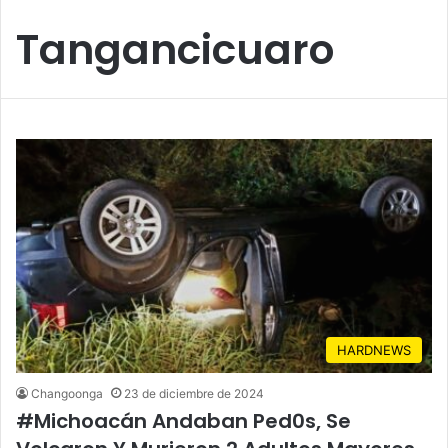
Tangancicuaro
HARDNEWS
Changoonga
23 de diciembre de 2024
#Michoacán Andaban Ped0s, Se