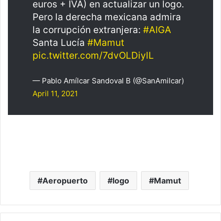
euros + IVA) en actualizar un logo.
Pero la derecha mexicana admira
la corrupción extranjera:
#AIGA
Santa Lucía
#Mamut
pic.twitter.com/7dvOLDiylL
— Pablo Amílcar Sandoval B (@SanAmilcar)
April 11, 2021
Aeropuerto
logo
Mamut