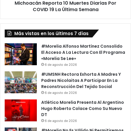
Michoacán Reporta 10 Muertes Diarias Por
Última
Semana
COVID 19 La Última Semana
Más vistas en los últimos 7 días
#Morelia Alfonso Martínez Consolido
El Acceso A La Lectura Con El Programa
«Morelia Se Lee»
6 de agosto de 2026
#UMSNH Rectora Exhorta A Madres Y
Padres Nicolaitas A Participar En La
Reconstrucción Del Tejido Social
6 de agosto de 2026
Atlético Morelia Presenta Al Argentino
Hugo Roberto Colace Como Su Nuevo
DT
6 de agosto de 2026
#Morelia No Es Válido Ni Permitiremos