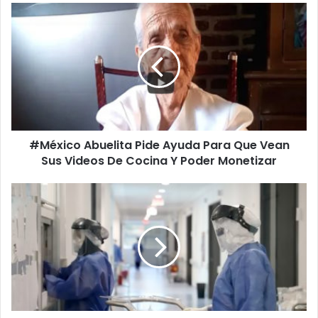
#México
Abuelita
Pide
Ayuda
Para
Que
Vean
Sus
Videos
#México Abuelita Pide Ayuda Para Que Vean
De
Cocina
Sus Videos De Cocina Y Poder Monetizar
Y
Poder
Michoacán
Monetizar
Reporta
10
Muertes
Diarias
Por
COVID
19
La