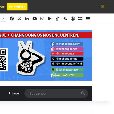
×
ear
Permitir
Powered by SendPulse
Facebook
X
LinkedIn
YouTube
Instagram
Google Play
TikTok
RSS
Acceso
Publicación al a
Barra lateral
Buscar
Seguir
por