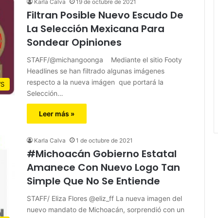
Karla Calva
19 de octubre de 2021
Filtran Posible Nuevo Escudo De
La Selección Mexicana Para
Sondear Opiniones
STAFF/@michangoonga Mediante el sitio Footy
Headlines se han filtrado algunas imágenes
respecto a la nueva imágen que portará la
S
Selección…
Leer más »
Karla Calva
1 de octubre de 2021
#Michoacán Gobierno Estatal
Amanece Con Nuevo Logo Tan
Simple Que No Se Entiende
STAFF/ Eliza Flores @eliz_ff La nueva imagen del
nuevo mandato de Michoacán, sorprendió con un