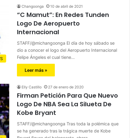
Changoonga
10 de abril de 2021
“C Mamut”: En Redes Tunden
Logo De Aeropuerto
Internacional
STAFF/@michangoonga El día de hoy sábado se
dio a conocer el logo del Aeropuerto Internacional
Felipe Ángeles el cual tiene…
S
Leer más »
Elly Castillo
27 de enero de 2020
Firman Petición Para Que Nuevo
Logo De NBA Sea La Silueta De
Kobe Bryant
STAFF/@michangoonga Tras toda la polémica que
se ha generado tras la trágica muerte de Kobe
Bryant figura del baloncesto, ahora…