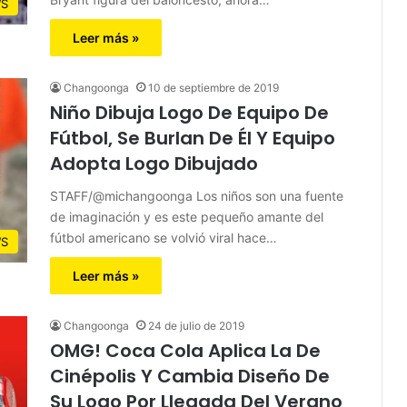
S
Leer más »
Changoonga
10 de septiembre de 2019
Niño Dibuja Logo De Equipo De
Fútbol, Se Burlan De Él Y Equipo
Adopta Logo Dibujado
STAFF/@michangoonga Los niños son una fuente
de imaginación y es este pequeño amante del
fútbol americano se volvió viral hace…
S
Leer más »
Changoonga
24 de julio de 2019
OMG! Coca Cola Aplica La De
Cinépolis Y Cambia Diseño De
Su Logo Por Llegada Del Verano