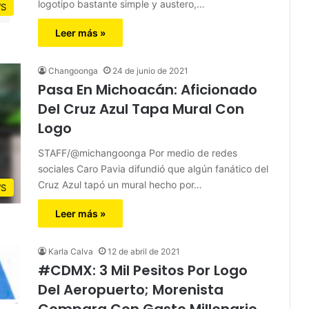
logotipo bastante simple y austero,…
S
Leer más »
Changoonga
24 de junio de 2021
Pasa En Michoacán: Aficionado
Del Cruz Azul Tapa Mural Con
Logo
STAFF/@michangoonga Por medio de redes
sociales Caro Pavia difundió que algún fanático del
Cruz Azul tapó un mural hecho por…
S
Leer más »
Karla Calva
12 de abril de 2021
#CDMX: 3 Mil Pesitos Por Logo
Del Aeropuerto; Morenista
Compara Con Gasto Millonario