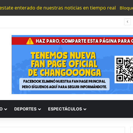
 estate enterado de nuestras noticias en tiempo real
Bloqu
¡Ora Cochos! Alcalde Varona Presentó Cuentas A Los Huetamenses En Su 2do Informe
O
DEPORTES
ESPECTÁCULOS