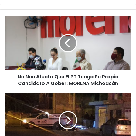
No
Nos
Afecta
Que
El
PT
Tenga
Su
Propio
No Nos Afecta Que El PT Tenga Su Propio
Candidato
A
Candidato A Gober: MORENA Michoacán
Gober:
MORENA
#Michoacán
Michoacán
Asesinan
A
Balazos
A
Chavo
Ayudante