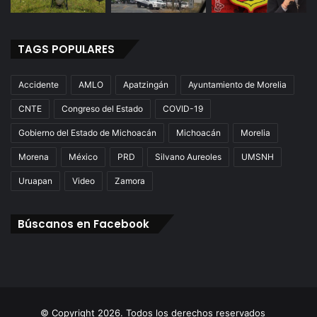
TAGS POPULARES
Accidente
AMLO
Apatzingán
Ayuntamiento de Morelia
CNTE
Congreso del Estado
COVID-19
Gobierno del Estado de Michoacán
Michoacán
Morelia
Morena
México
PRD
Silvano Aureoles
UMSNH
Uruapan
Video
Zamora
Búscanos en Facebook
© Copyright 2026. Todos los derechos reservados