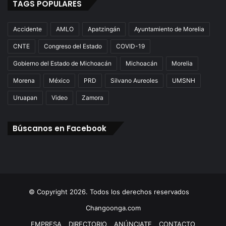
TAGS POPULARES
Accidente
AMLO
Apatzingán
Ayuntamiento de Morelia
CNTE
Congreso del Estado
COVID-19
Gobierno del Estado de Michoacán
Michoacán
Morelia
Morena
México
PRD
Silvano Aureoles
UMSNH
Uruapan
Video
Zamora
Búscanos en Facebook
© Copyright 2026. Todos los derechos reservados
Changoonga.com
EMPRESA
DIRECTORIO
ANÚNCIATE
CONTACTO