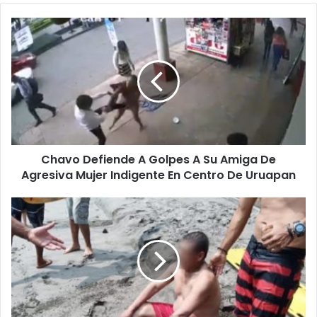
Chavo
Defiende
A
Golpes
A
Su
Amiga
De
Agresiva
Chavo Defiende A Golpes A Su Amiga De
Mujer
Indigente
Agresiva Mujer Indigente En Centro De Uruapan
En
Centro
#Michoacán
De
Salvan
Uruapan
A
Don
Poblano
De
Morir
Ahogado