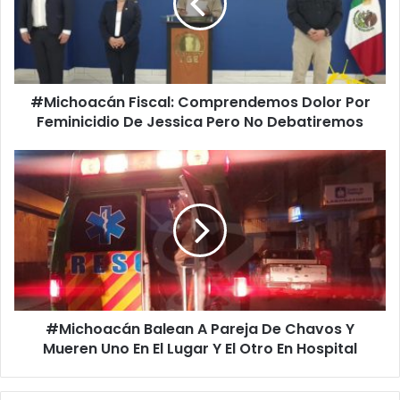
Por
Feminicidio
De
Jessica
Pero
#Michoacán Fiscal: Comprendemos Dolor Por
No
Debatiremos
Feminicidio De Jessica Pero No Debatiremos
#Michoacán
Balean
A
Pareja
De
Chavos
Y
Mueren
Uno
#Michoacán Balean A Pareja De Chavos Y
En
El
Mueren Uno En El Lugar Y El Otro En Hospital
Lugar
Y