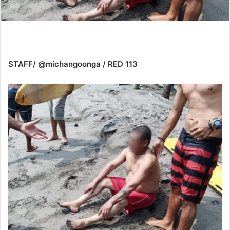
STAFF/ @michangoonga / RED 113