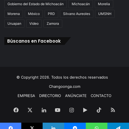
Gobierno del Estado de Michoacán
Michoacán
Morelia
Morena
México
PRD
Silvano Aureoles
UMSNH
Uruapan
Video
Zamora
Búscanos en Facebook
© Copyright 2026. Todos los derechos reservados
Changoonga.com
EMPRESA
DIRECTORIO
ANÚNCIATE
CONTACTO
Facebook
X
LinkedIn
YouTube
Instagram
Google
TikTok
RSS
Play