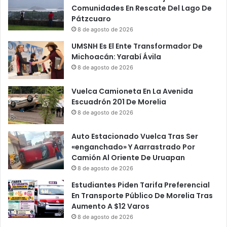
a
u
Comunidades En Rescate Del Lago De
q
n
Pátzcuaro
u
t
8 de agosto de 2026
e
a
UMSNH Es El Ente Transformador De
t
m
Michoacán: Yarabí Ávila
e
i
8 de agosto de 2026
E
e
c
n
Vuelca Camioneta En La Avenida
o
t
Escuadrón 201 De Morelia
n
o
ó
8 de agosto de 2026
r
m
e
i
s
Auto Estacionado Vuelca Tras Ser
c
p
«enganchado» Y Aarrastrado Por
o
o
Camión Al Oriente De Uruapan
2
n
8 de agosto de 2026
0
d
Estudiantes Piden Tarifa Preferencial
2
e
En Transporte Público De Morelia Tras
0
s
Aumento A $12 Varos
o
8 de agosto de 2026
b