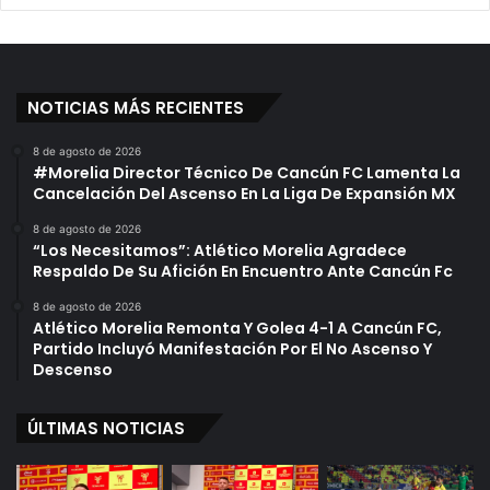
r
e
q
u
e
NOTICIAS MÁS RECIENTES
j
a
8 de agosto de 2026
d
#Morelia Director Técnico De Cancún FC Lamenta La
e
Cancelación Del Ascenso En La Liga De Expansión MX
b
8 de agosto de 2026
a
“Los Necesitamos”: Atlético Morelia Agradece
r
Respaldo De Su Afición En Encuentro Ante Cancún Fc
c
l
8 de agosto de 2026
Atlético Morelia Remonta Y Golea 4-1 A Cancún FC,
a
Partido Incluyó Manifestación Por El No Ascenso Y
n
Descenso
d
e
s
ÚLTIMAS NOTICIAS
t
i
n