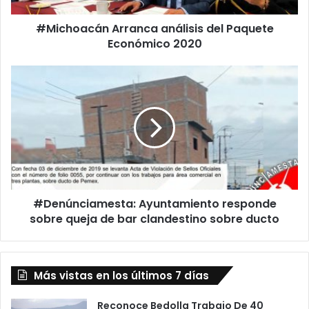
á
#Michoacán Arranca análisis del Paquete
n
Económico 2020
A
r
r
#
a
D
n
e
c
n
a
ú
a
n
n
c
á
i
l
a
i
#Denúnciamesta: Ayuntamiento responde
m
s
sobre queja de bar clandestino sobre ducto
e
i
s
s
t
d
a
e
Más vistas en los últimos 7 días
:
l
A
P
y
Reconoce Bedolla Trabajo De 40