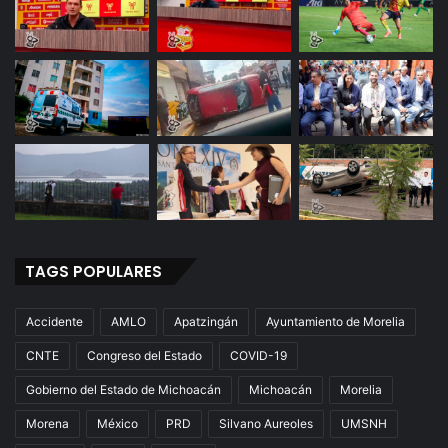
o
s
o
b
r
e
d
u
c
t
o
TAGS POPULARES
Accidente
AMLO
Apatzingán
Ayuntamiento de Morelia
CNTE
Congreso del Estado
COVID-19
Gobierno del Estado de Michoacán
Michoacán
Morelia
Morena
México
PRD
Silvano Aureoles
UMSNH