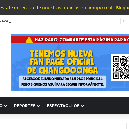
 estate enterado de nuestras noticias en tiempo real
Bloqu
“Los Necesitamos”: Atlético Morelia Agradece Respaldo De Su Afición En Encuentro Ante Cancún Fc
O
DEPORTES
ESPECTÁCULOS