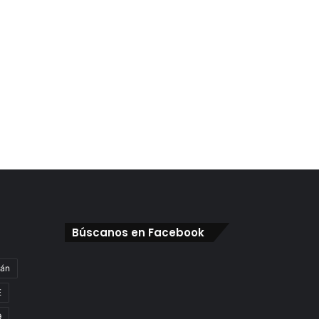
Búscanos en Facebook
gán
E
9