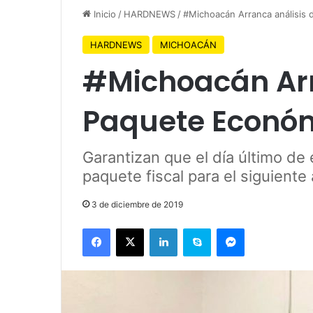
Inicio
/
HARDNEWS
/
#Michoacán Arranca análisis
HARDNEWS
MICHOACÁN
#Michoacán Arr
Paquete Econó
Garantizan que el día último de
paquete fiscal para el siguiente
3 de diciembre de 2019
Facebook
X
LinkedIn
Skype
Messenger