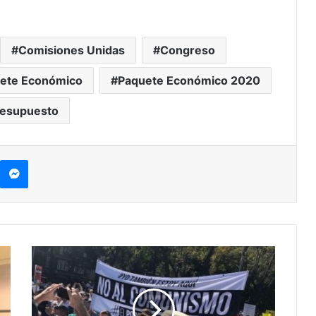
Comisiones Unidas
Congreso
ete Económico
Paquete Económico 2020
resupuesto
Messenger
D
e
n
u
n