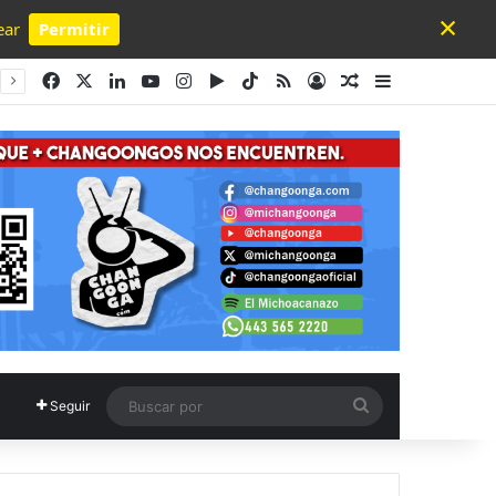
×
ear
Permitir
Powered by SendPulse
Facebook
X
LinkedIn
YouTube
Instagram
Google Play
TikTok
RSS
Acceso
Publicación al a
Barra lateral
Buscar
Seguir
por