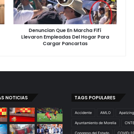
c
i
a
n
Denuncian Que En Marcha Fifí
Q
Llevaron Empleadas Del Hogar Para
u
e
Cargar Pancartas
E
n
M
a
r
c
h
a
AS NOTICIAS
TAGS POPULARES
F
i
f
Accidente
AMLO
Apatzin
í
Ayuntamiento de Morelia
CNT
L
l
Congreso del Estado
COVID-1