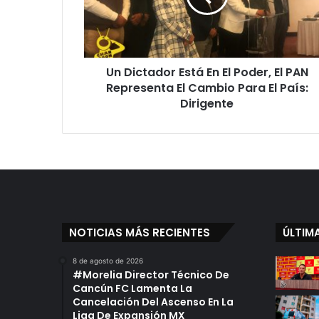
t
a
d
o
Un Dictador Está En El Poder, El PAN
r
Representa El Cambio Para El País:
E
s
Dirigente
t
á
E
n
E
l
P
o
NOTICIAS MÁS RECIENTES
ÚLTIM
d
e
8 de agosto de 2026
r
#Morelia Director Técnico De
,
Cancún FC Lamenta La
E
Cancelación Del Ascenso En La
l
Liga De Expansión MX