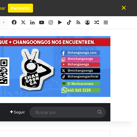
×
ear
Permitir
Powered by SendPulse
Facebook
X
LinkedIn
YouTube
Instagram
Google Play
TikTok
RSS
Acceso
Publicación al a
Barra lateral
Buscar
Seguir
por