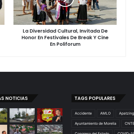
e
r
s
i
La Diversidad Cultural, Invitada De
d
Honor En Festivales De Break Y Cine
a
d
En Poliforum
C
u
l
t
u
r
a
l
AS NOTICIAS
TAGS POPULARES
,
I
n
Accidente
AMLO
Apatzin
v
Ayuntamiento de Morelia
CNT
i
t
Congreso del Estado
COVID-1