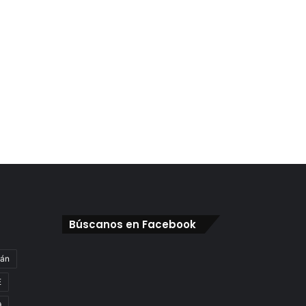
Búscanos en Facebook
gán
E
9