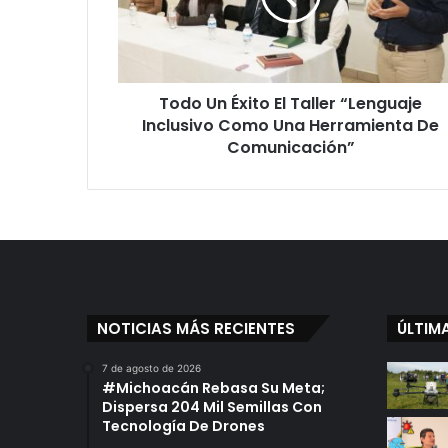
n
É
x
i
Todo Un Éxito El Taller “Lenguaje
t
Inclusivo Como Una Herramienta De
o
E
Comunicación”
l
T
a
l
l
e
r
“
NOTICIAS MÁS RECIENTES
ÚLTIM
L
e
7 de agosto de 2026
n
#Michoacán Rebasa Su Meta;
g
Dispersa 204 Mil Semillas Con
u
Tecnología De Drones
a