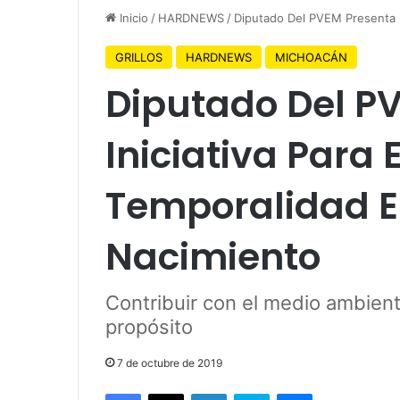
Inicio
/
HARDNEWS
/
Diputado Del PVEM Presenta I
GRILLOS
HARDNEWS
MICHOACÁN
Diputado Del P
Iniciativa Para 
Temporalidad E
Nacimiento
Contribuir con el medio ambiente
propósito
7 de octubre de 2019
Facebook
X
LinkedIn
Skype
Messenger