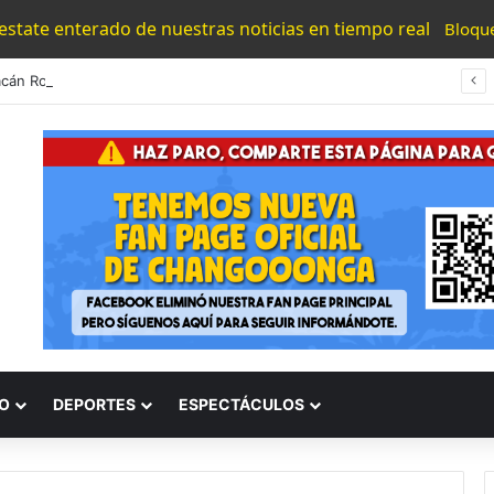
 estate enterado de nuestras noticias en tiempo real
Bloqu
Michoacán Rojo: Dan De Baja De Este Mundo Malandro Al Darse Salvaje Topón Con Polís En Peribán
O
DEPORTES
ESPECTÁCULOS