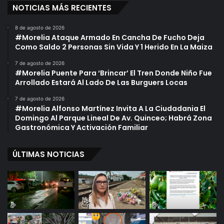
l
NOTICIAS MÁS RECIENTES
n
i
a
c
8 de agosto de 2026
C
o
#Morelia Ataque Armado En Cancha De Fucho Deja
a
p
Como Saldo 2 Personas Sin Vida Y 1 Herido En La Maiza
r
t
a
e
7 de agosto de 2026
D
#Morelia Puente Para ‘Brincar’ El Tren Donde Niño Fue
r
Arrollado Estará Al Lado De Las Burguers Locas
i
a
s
z
7 de agosto de 2026
t
o
#Morelia Alfonso Martínez Invita A La Ciudadania El
i
;
Domingo Al Parque Lineal De Av. Quinceo; Habrá Zona
n
S
Gastronómica Y Activación Familiar
t
e
a
E
ÚLTIMAS NOTICIAS
:
s
M
p
i
e
l
r
l
a
a
P
r
r