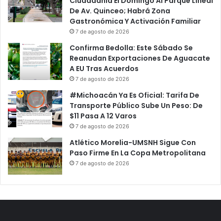
Ciudadania El Domingo Al Parque Lineal
í
j
De Av. Quinceo; Habrá Zona
a
e
Gastronómica Y Activación Familiar
m
A
7 de agosto de 2026
o
4
s
F
Confirma Bedolla: Este Sábado Se
Q
u
Reanudan Exportaciones De Aguacate
u
n
A EU Tras Acuerdos
e
c
7 de agosto de 2026
H
i
#Michoacán Ya Es Oficial: Tarifa De
a
o
Transporte Público Sube Un Peso: De
b
n
$11 Pasa A 12 Varos
e
a
r
7 de agosto de 2026
r
M
i
Atlético Morelia-UMSNH Sigue Con
o
o
Paso Firme En La Copa Metropolitana
s
s
7 de agosto de 2026
t
D
r
e
a
l
d
H
o
e
U