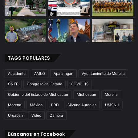
e
s
e
n
c
i
a
D
e
TAGS POPULARES
l
V
Accidente
AMLO
Apatzingán
Ayuntamiento de Morelia
i
r
CNTE
Congreso del Estado
COVID-19
r
Gobierno del Estado de Michoacán
Michoacán
Morelia
e
y
Morena
México
PRD
Silvano Aureoles
UMSNH
C
a
Uruapan
Video
Zamora
s
t
Búscanos en Facebook
i