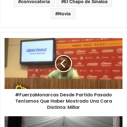
convocatoria
El Chapo de Sinaloa
Novia
#
F
u
e
r
z
a
M
o
#FuerzaMonarcas Desde Partido Pasado
n
Teníamos Que Haber Mostrado Una Cara
a
r
Distinta: Millar
c
a
E
s
n