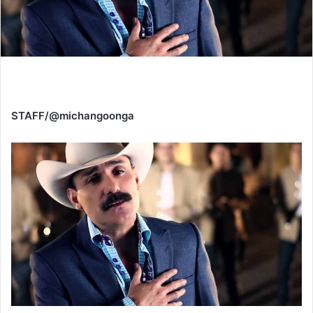
STAFF/@michangoonga