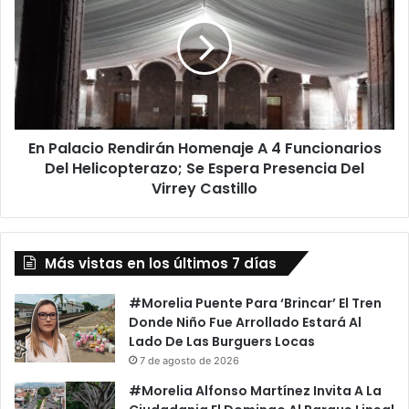
D
P
e
a
s
l
d
a
e
c
P
i
a
o
r
En Palacio Rendirán Homenaje A 4 Funcionarios
R
t
Del Helicopterazo; Se Espera Presencia Del
e
i
n
Virrey Castillo
d
d
o
i
P
r
a
Más vistas en los últimos 7 días
á
s
n
a
H
#Morelia Puente Para ‘Brincar’ El Tren
d
o
Donde Niño Fue Arrollado Estará Al
o
m
Lado De Las Burguers Locas
T
e
7 de agosto de 2026
e
n
#Morelia Alfonso Martínez Invita A La
n
a