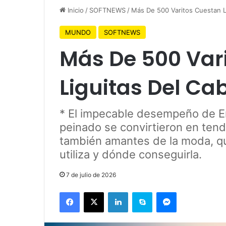
Inicio
/
SOFTNEWS
/
Más De 500 Varitos Cuestan L
MUNDO
SOFTNEWS
Más De 500 Var
Liguitas Del Ca
* El impecable desempeño de Erl
peinado se convirtieron en tende
también amantes de la moda, q
utiliza y dónde conseguirla.
7 de julio de 2026
Facebook
X
LinkedIn
Skype
Messenger