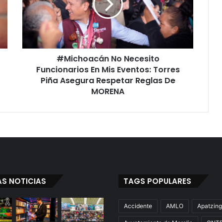
En
Mis
Eventos:
Torres
Piña
#Michoacán No Necesito
Asegura
Respetar
Funcionarios En Mis Eventos: Torres
Reglas
Piña Asegura Respetar Reglas De
De
MORENA
MORENA
AS NOTICIAS
TAGS POPULARES
Accidente
AMLO
Apatzin