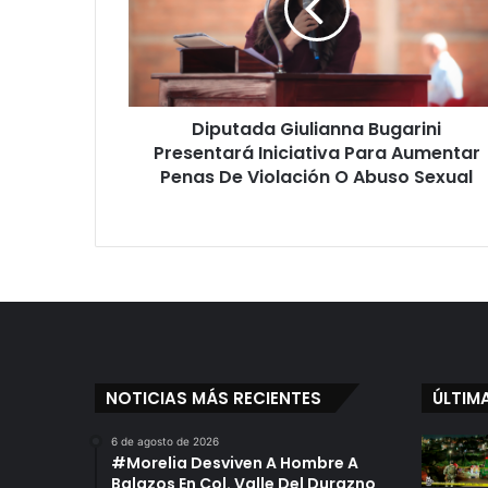
Iniciativa
Para
Aumentar
Penas
De
Diputada Giulianna Bugarini
Violación
O
Presentará Iniciativa Para Aumentar
Abuso
Penas De Violación O Abuso Sexual
Sexual
NOTICIAS MÁS RECIENTES
ÚLTIM
6 de agosto de 2026
#Morelia Desviven A Hombre A
Balazos En Col. Valle Del Durazno