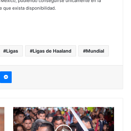
n México, pudiendo conseguirse únicamente en la
e que exista disponibilidad.
Ligas
Ligas de Haaland
Mundial
kype
Messenger
#Michoacán
No
Necesito
Funcionarios