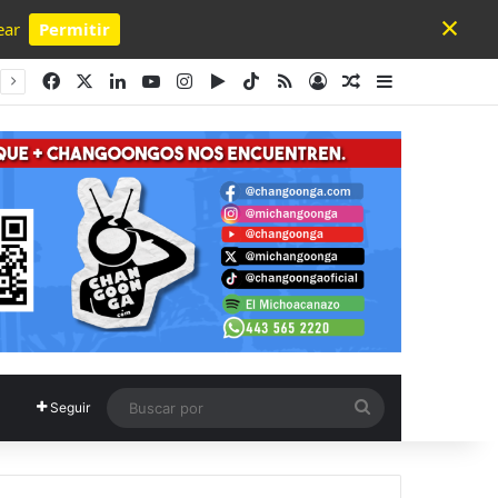
×
ear
Permitir
Powered by SendPulse
Facebook
X
LinkedIn
YouTube
Instagram
Google Play
TikTok
RSS
Acceso
Publicación al a
Barra lateral
Buscar
Seguir
por