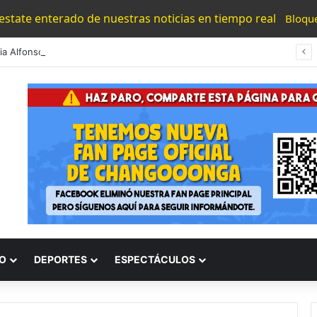
 estate enterado de nuestras noticias en tiempo real
Bloqu
#Morelia Alfonso Martínez Consolido El Acceso A La Lectura Con El Programa «Morelia Se Lee»
O
DEPORTES
ESPECTÁCULOS