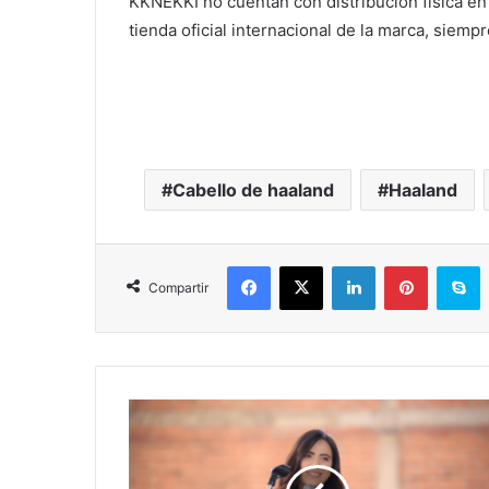
KKNEKKI no cuentan con distribución física e
tienda oficial internacional de la marca, siempr
Cabello de haaland
Haaland
Facebook
X
LinkedIn
Pinterest
S
Compartir
Diputada
Giulianna
Bugarini
Presentará