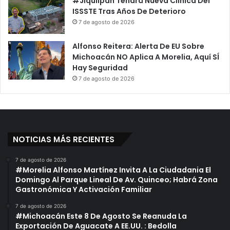
#Jiquilpan Tendrá Nueva Clínica Del
o
e
ISSSTE Tras Años De Deterioro
:
a
7 de agosto de 2026
S
c
i
i
Alfonso Reitera: Alerta De EU Sobre
l
ó
Michoacán NO Aplica A Morelia, Aquí SÍ
v
n
Hay Seguridad
a
D
7 de agosto de 2026
n
e
o
S
A
u
u
P
r
r
e
o
NOTICIAS MÁS RECIENTES
o
p
l
i
7 de agosto de 2026
e
o
#Morelia Alfonso Martínez Invita A La Ciudadania El
s
P
Domingo Al Parque Lineal De Av. Quinceo; Habrá Zona
Gastronómica Y Activación Familiar
a
r
7 de agosto de 2026
t
#Michoacán Este 8 De Agosto Se Reanuda La
i
Exportación De Aguacate A EE.UU. : Bedolla