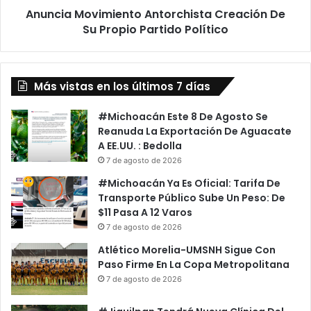
a
Anuncia Movimiento Antorchista Creación De
v
P
Su Propio Partido Político
i
r
m
i
i
o
e
r
Más vistas en los últimos 7 días
n
i
t
t
o
#Michoacán Este 8 De Agosto Se
a
A
Reanuda La Exportación De Aguacate
r
n
A EE.UU. : Bedolla
i
t
7 de agosto de 2026
o
o
#Michoacán Ya Es Oficial: Tarifa De
Y
r
Transporte Público Sube Un Peso: De
N
c
$11 Pasa A 12 Varos
e
h
7 de agosto de 2026
c
i
e
s
Atlético Morelia-UMSNH Sigue Con
s
t
Paso Firme En La Copa Metropolitana
a
a
7 de agosto de 2026
r
C
i
r