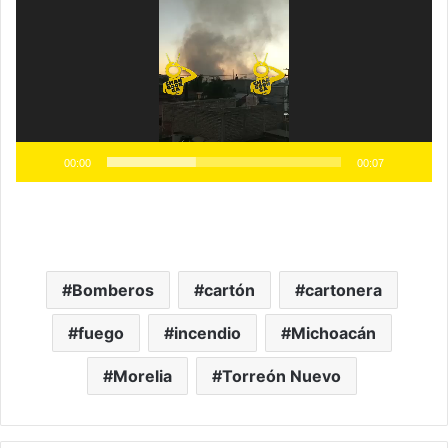
vídeo
00:00
00:07
Bomberos
cartón
cartonera
fuego
incendio
Michoacán
Morelia
Torreón Nuevo