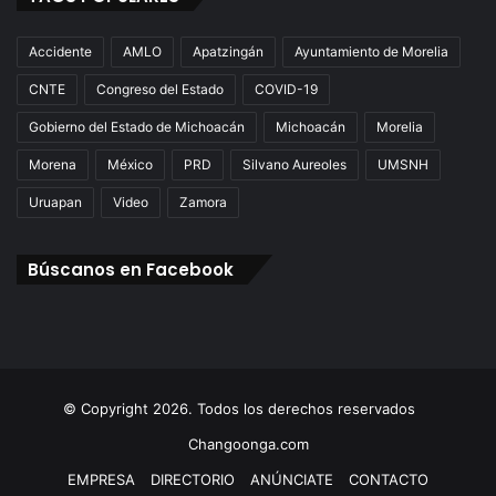
Accidente
AMLO
Apatzingán
Ayuntamiento de Morelia
CNTE
Congreso del Estado
COVID-19
Gobierno del Estado de Michoacán
Michoacán
Morelia
Morena
México
PRD
Silvano Aureoles
UMSNH
Uruapan
Video
Zamora
Búscanos en Facebook
© Copyright 2026. Todos los derechos reservados
Changoonga.com
EMPRESA
DIRECTORIO
ANÚNCIATE
CONTACTO