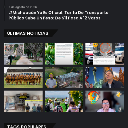
d
o
7 de agosto de 2026
#Michoacán Ya Es Oficial: Tarifa De Transporte
P
Público Sube Un Peso: De $11 Pasa A 12 Varos
o
l
í
ÚLTIMAS NOTICIAS
t
i
c
o
TAGS POPULARES