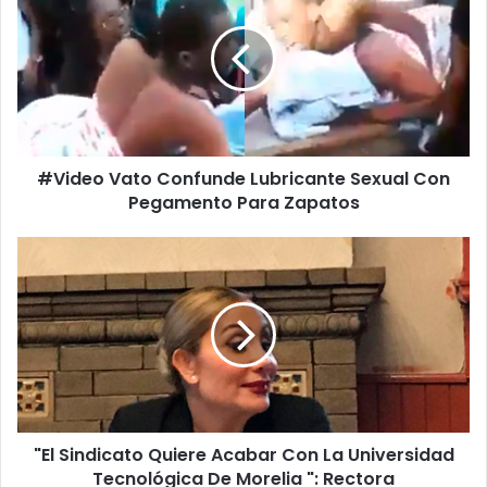
i
d
e
o
V
a
t
#Video Vato Confunde Lubricante Sexual Con
o
Pegamento Para Zapatos
C
o
n
"
f
E
u
l
n
S
d
i
e
n
L
d
u
i
b
c
r
"El Sindicato Quiere Acabar Con La Universidad
a
i
Tecnológica De Morelia ": Rectora
t