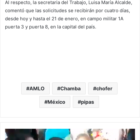
Al respecto, la secretaria del Trabajo, Luisa María Alcalde,
comentó que las solicitudes se recibirán por cuatro días,
desde hoy y hasta el 21 de enero, en campo militar 1A
puerta 3 y puerta 8, en la capital del país.
AMLO
Chamba
chofer
México
pipas
#
V