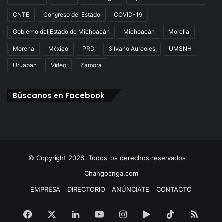
CNTE
Congreso del Estado
COVID-19
Gobierno del Estado de Michoacán
Michoacán
Morelia
Morena
México
PRD
Silvano Aureoles
UMSNH
Uruapan
Video
Zamora
Búscanos en Facebook
© Copyright 2026. Todos los derechos reservados
Changoonga.com
EMPRESA
DIRECTORIO
ANÚNCIATE
CONTACTO
Facebook
X
LinkedIn
YouTube
Instagram
Google
TikTok
RSS