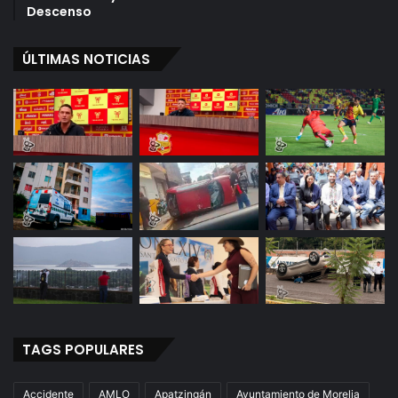
Descenso
o
r
e
ÚLTIMAS NOTICIAS
l
i
a
"
:
R
e
c
t
o
r
a
TAGS POPULARES
Accidente
AMLO
Apatzingán
Ayuntamiento de Morelia