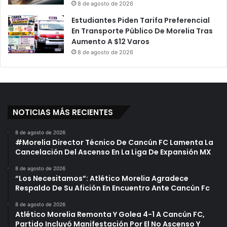
t
v
8 de agosto de 2026
o
e
Estudiantes Piden Tarifa Preferencial
P
r
En Transporte Público De Morelia Tras
a
s
Aumento A $12 Varos
r
i
8 de agosto de 2026
a
d
Z
a
a
d
p
T
a
e
t
c
NOTICIAS MÁS RECIENTES
o
n
s
o
8 de agosto de 2026
l
#Morelia Director Técnico De Cancún FC Lamenta La
ó
Cancelación Del Ascenso En La Liga De Expansión MX
g
8 de agosto de 2026
i
“Los Necesitamos”: Atlético Morelia Agradece
c
Respaldo De Su Afición En Encuentro Ante Cancún Fc
a
D
8 de agosto de 2026
Atlético Morelia Remonta Y Golea 4-1 A Cancún FC,
e
Partido Incluyó Manifestación Por El No Ascenso Y
M