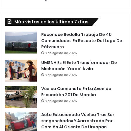
c
o
a
Q
n
u
t
Más vistas en los últimos 7 días
i
e
e
S
r
Reconoce Bedolla Trabajo De 40
e
e
Comunidades En Rescate Del Lago De
x
A
Pátzcuaro
u
c
8 de agosto de 2026
a
a
UMSNH Es El Ente Transformador De
l
b
Michoacán: Yarabí Ávila
C
a
8 de agosto de 2026
o
r
n
C
Vuelca Camioneta En La Avenida
P
o
Escuadrón 201 De Morelia
e
n
g
8 de agosto de 2026
L
a
a
m
U
Auto Estacionado Vuelca Tras Ser
e
n
«enganchado» Y Aarrastrado Por
n
i
Camión Al Oriente De Uruapan