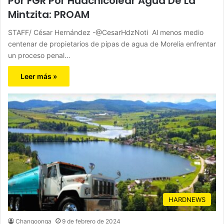
Por FGR Por Huachicolear Agua De La
Mintzita: PROAM
STAFF/ César Hernández -@CesarHdzNoti Al menos medio
centenar de propietarios de pipas de agua de Morelia enfrentar
un proceso penal…
Leer más »
HARDNEWS
Changoonga
9 de febrero de 2024