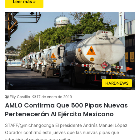
Leer más »
HARDNEWS
Elly Castillo
17 de enero de 2019
AMLO Confirma Que 500 Pipas Nuevas
Pertenecerán Al Ejército Mexicano
STAFF/@michangoonga El presidente Andrés Manuel López
Obrador confirmó este jueves que las nuevas pipas que
adquirirá el gobierno para evitar…