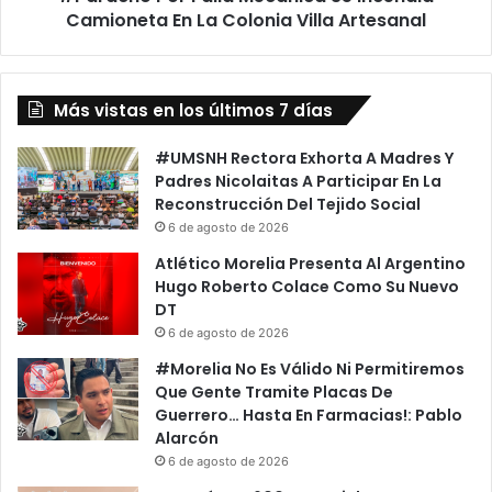
D
Camioneta En La Colonia Villa Artesanal
r
i
F
r
a
á
l
N
Más vistas en los últimos 7 días
l
o
a
A
M
#UMSNH Rectora Exhorta A Madres Y
l
e
Padres Nicolaitas A Participar En La
A
c
Reconstrucción Del Tejido Social
b
á
6 de agosto de 2026
o
n
Atlético Morelia Presenta Al Argentino
r
i
Hugo Roberto Colace Como Su Nuevo
t
c
DT
o
a
6 de agosto de 2026
D
S
u
e
#Morelia No Es Válido Ni Permitiremos
r
I
Que Gente Tramite Placas De
a
n
Guerrero… Hasta En Farmacias!: Pablo
n
c
Alarcón
t
e
6 de agosto de 2026
e
n