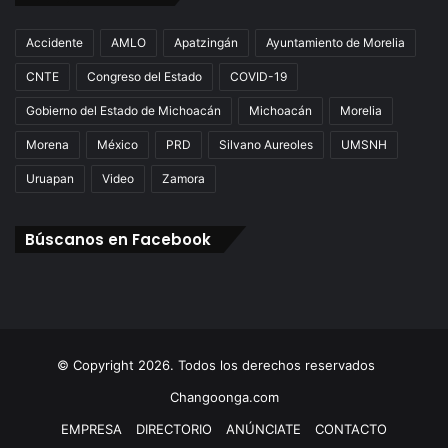
Accidente
AMLO
Apatzingán
Ayuntamiento de Morelia
CNTE
Congreso del Estado
COVID-19
Gobierno del Estado de Michoacán
Michoacán
Morelia
Morena
México
PRD
Silvano Aureoles
UMSNH
Uruapan
Video
Zamora
Búscanos en Facebook
© Copyright 2026. Todos los derechos reservados
Changoonga.com
EMPRESA
DIRECTORIO
ANÚNCIATE
CONTACTO