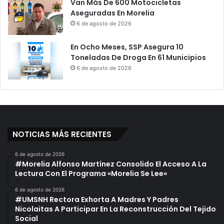
Van Más De 600 Motocicletas
M
d
Aseguradas En Morelia
a
i
6 de agosto de 2026
n
a
d
C
a
En Ocho Meses, SSP Asegura 10
a
t
Toneladas De Droga En 61 Municipios
m
o
i
6 de agosto de 2026
D
o
e
n
A
e
M
t
L
a
O
E
NOTICIAS MÁS RECIENTES
n
L
6 de agosto de 2026
a
#Morelia Alfonso Martínez Consolido El Acceso A La
C
Lectura Con El Programa «Morelia Se Lee»
o
6 de agosto de 2026
l
#UMSNH Rectora Exhorta A Madres Y Padres
o
Nicolaitas A Participar En La Reconstrucción Del Tejido
n
Social