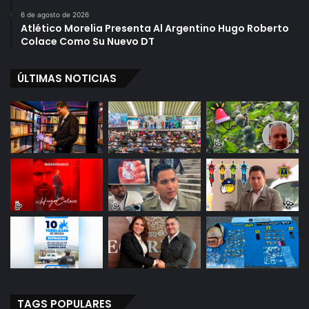
i
a
6 de agosto de 2026
Atlético Morelia Presenta Al Argentino Hugo Roberto
V
Colace Como Su Nuevo DT
i
l
l
ÚLTIMAS NOTICIAS
a
A
r
t
e
s
a
n
a
l
TAGS POPULARES