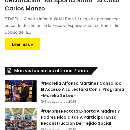
Declaración “No Aporta Nada” Al Caso
Carlos Manzo
STAFF/ J. Alberto Infante-@JALRAIN1 Luego de permanecer
cerca de dos horas en la Fiscalía Especializada en Homicidio
Doloso de la…
Leer más »
Más vistas en los últimos 7 días
#Morelia Alfonso Martínez Consolido
El Acceso A La Lectura Con El Programa
«Morelia Se Lee»
6 de agosto de 2026
#UMSNH Rectora Exhorta A Madres Y
Padres Nicolaitas A Participar En La
Reconstrucción Del Tejido Social
6 de agosto de 2026