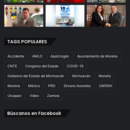
TAGS POPULARES
Accidente
AMLO
Apatzingán
Ayuntamiento de Morelia
CNTE
Congreso del Estado
COVID-19
Gobierno del Estado de Michoacán
Michoacán
Morelia
Morena
México
PRD
Silvano Aureoles
UMSNH
Uruapan
Video
Zamora
Búscanos en Facebook