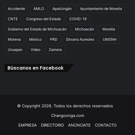
Accidente
AMLO
Apatzingán
Ayuntamiento de Morelia
CNTE
Congreso del Estado
COVID-19
Gobierno del Estado de Michoacán
Michoacán
Morelia
Morena
México
PRD
Silvano Aureoles
UMSNH
Uruapan
Video
Zamora
Búscanos en Facebook
© Copyright 2026. Todos los derechos reservados
Changoonga.com
EMPRESA
DIRECTORIO
ANÚNCIATE
CONTACTO