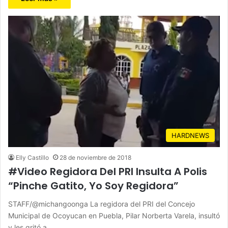
HARDNEWS
Elly Castillo
28 de noviembre de 2018
#Video Regidora Del PRI Insulta A Polis
“Pinche Gatito, Yo Soy Regidora”
STAFF/@michangoonga La regidora del PRI del Concejo
Municipal de Ocoyucan en Puebla, Pilar Norberta Varela, insultó
y les gritó a…