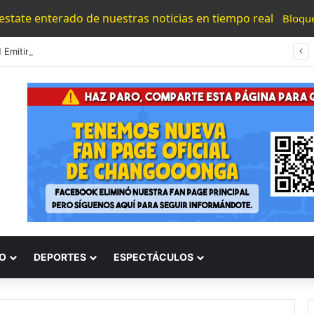
 estate enterado de nuestras noticias en tiempo real
Bloqu
UMNSH Emitirá Este Miércoles La Tercera Convocatoria De Nuevo Ingreso.
O
DEPORTES
ESPECTÁCULOS