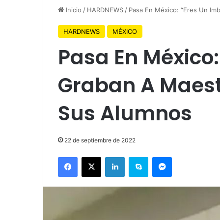
Inicio
/
HARDNEWS
/
Pasa En México: “Eres Un Im
HARDNEWS
MÉXICO
Pasa En México:
Graban A Maest
Sus Alumnos
22 de septiembre de 2022
Facebook
X
LinkedIn
Skype
Messenger