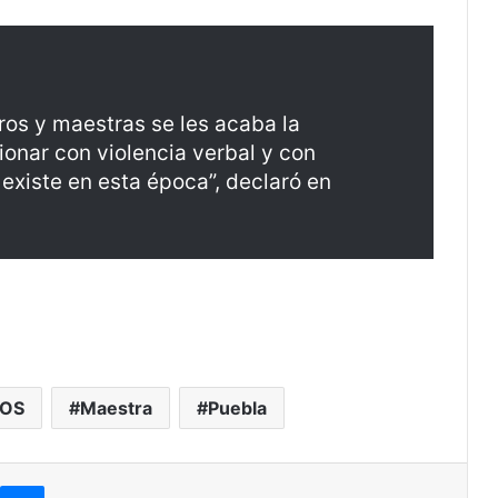
os y maestras se les acaba la
onar con violencia verbal y con
o existe en esta época”, declaró en
TOS
Maestra
Puebla
kype
Messenger