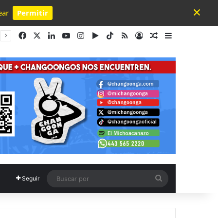
×
ear
Permitir
Powered by SendPulse
Facebook
X
LinkedIn
YouTube
Instagram
Google Play
TikTok
RSS
Acceso
Publicación al a
Barra lateral
Buscar
Seguir
por