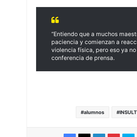
“Entiendo que a muchos maestr
paciencia y comienzan a reacci
violencia física, pero eso ya n
conferencia de prensa.
alumnos
INSUL
Facebook
X
LinkedIn
Pinterest
S