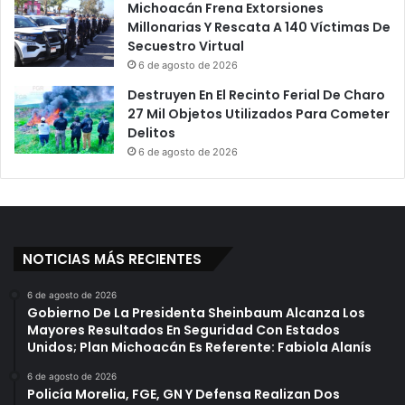
Michoacán Frena Extorsiones
A
d
Millonarias Y Rescata A 140 Víctimas De
g
o
Secuestro Virtual
r
s
6 de agosto de 2026
e
F
s
Destruyen En El Recinto Ferial De Charo
r
i
27 Mil Objetos Utilizados Para Cometer
a
o
Delitos
c
n
c
6 de agosto de 2026
e
i
s
o
D
n
e
a
N
m
NOTICIAS MÁS RECIENTES
a
i
t
e
6 de agosto de 2026
a
n
Gobierno De La Presidenta Sheinbaum Alcanza Los
n
t
Mayores Resultados En Seguridad Con Estados
a
o
Unidos; Plan Michoacán Es Referente: Fabiola Alanís
e
s
l
6 de agosto de 2026
C
Policía Morelia, FGE, GN Y Defensa Realizan Dos
C
e