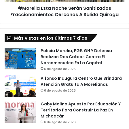
e
E
p
#Morelia Esta Noche Serán Sanitizados
s
e
Fraccionamientos Cercanos A Salida Quiroga
t
A
a
g
N
u
o
i
Más vistas en los últimos 7 días
c
l
h
a
e
Policía Morelia, FGE, GN Y Defensa
r
S
Realizan Dos Cateos Contra El
R
e
Narcomenudeo En La Capital
e
r
6 de agosto de 2026
s
á
Alfonso Inaugura Centro Que Brindará
p
n
Atención Gratuita A Morelianas
o
S
6 de agosto de 2026
n
a
d
n
Gaby Molina Apuesta Por Educación Y
e
i
Territorio Para Construir La Paz En
A
t
Michoacán
L
i
a
6 de agosto de 2026
z
s
a