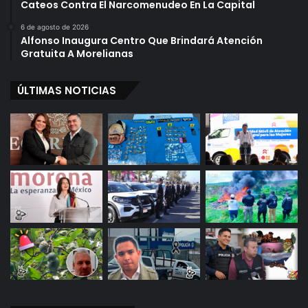
Cateos Contra El Narcomenudeo En La Capital
a
r
n
c
6 de agosto de 2026
o
a
Alfonso Inaugura Centro Que Brindará Atención
n
Gratuita A Morelianas
o
s
ÚLTIMAS NOTICIAS
A
S
a
l
i
d
a
Q
u
i
r
o
g
a