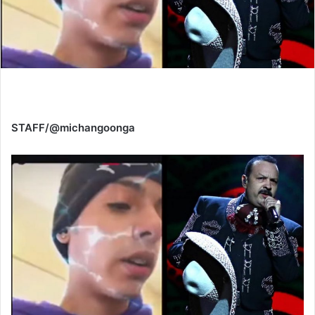
STAFF/@michangoonga