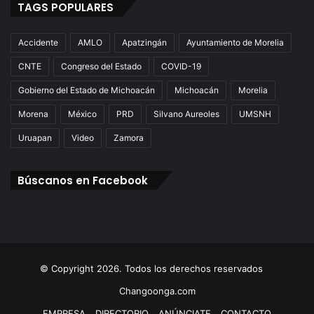
TAGS POPULARES
Accidente
AMLO
Apatzingán
Ayuntamiento de Morelia
CNTE
Congreso del Estado
COVID-19
Gobierno del Estado de Michoacán
Michoacán
Morelia
Morena
México
PRD
Silvano Aureoles
UMSNH
Uruapan
Video
Zamora
Búscanos en Facebook
© Copyright 2026. Todos los derechos reservados
Changoonga.com
EMPRESA
DIRECTORIO
ANÚNCIATE
CONTACTO