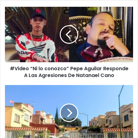
#
V
i
d
e
o
“
N
i
#Video “Ni lo conozco” Pepe Aguilar Responde
l
A Las Agresiones De Natanael Cano
o
c
o
#
n
M
o
o
z
r
c
e
o
l
”
i
P
a