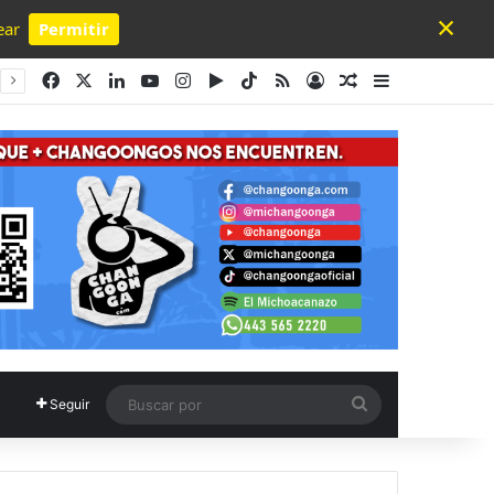
×
ear
Permitir
Powered by SendPulse
Facebook
X
LinkedIn
YouTube
Instagram
Google Play
TikTok
RSS
Acceso
Publicación al a
Barra lateral
Buscar
Seguir
por