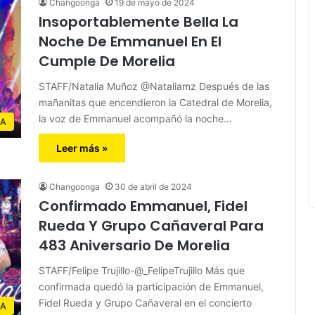
Changoonga
19 de mayo de 2024
Insoportablemente Bella La
Noche De Emmanuel En El
Cumple De Morelia
STAFF/Natalia Muñoz @Nataliamz Después de las
mañanitas que encendieron la Catedral de Morelia,
la voz de Emmanuel acompañó la noche…
IA
Leer más »
Changoonga
30 de abril de 2024
Confirmado Emmanuel, Fidel
Rueda Y Grupo Cañaveral Para
483 Aniversario De Morelia
STAFF/Felipe Trujillo-@_FelipeTrujillo Más que
confirmada quedó la participación de Emmanuel,
Fidel Rueda y Grupo Cañaveral en el concierto
IA