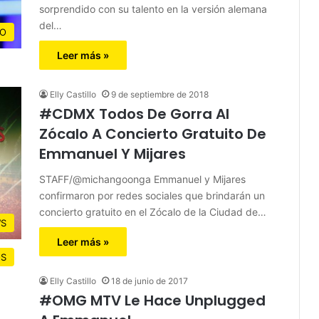
sorprendido con su talento en la versión alemana
del…
O
Leer más »
Elly Castillo
9 de septiembre de 2018
#CDMX Todos De Gorra Al
Zócalo A Concierto Gratuito De
Emmanuel Y Mijares
STAFF/@michangoonga Emmanuel y Mijares
confirmaron por redes sociales que brindarán un
concierto gratuito en el Zócalo de la Ciudad de…
S
Leer más »
OS
Elly Castillo
18 de junio de 2017
#OMG MTV Le Hace Unplugged