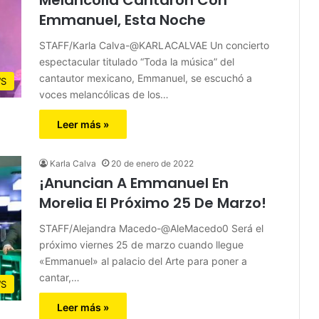
Emmanuel, Esta Noche
STAFF/Karla Calva-@KARLACALVAE Un concierto
espectacular titulado “Toda la música” del
cantautor mexicano, Emmanuel, se escuchó a
S
voces melancólicas de los…
Leer más »
Karla Calva
20 de enero de 2022
¡Anuncian A Emmanuel En
Morelia El Próximo 25 De Marzo!
STAFF/Alejandra Macedo-@AleMacedo0 Será el
próximo viernes 25 de marzo cuando llegue
«Emmanuel» al palacio del Arte para poner a
cantar,…
S
Leer más »