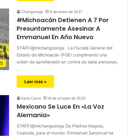
Changoonga
4 de enero de 2021
#Michoacán Detienen A 7 Por
Presuntamente Asesinar A
Emmanuel En Año Nuevo
STAFF/@michangoonga La Fiscalía General del
Estado de Michoacán (FGE) cumplimentó una
orden de aprehensión en contra de siete personas,
S
…
Leer más »
Karla Calva
18 de octubre de 2020
Mexicano Se Luce En «La Voz
Alemania»
STAFF/@michangoonga De Piedras Negras,
Coahuila, para el mundo: Emmanuel Sandoval ha