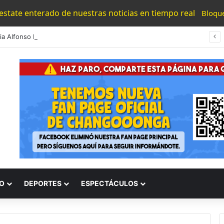
 estate enterado de nuestras noticias en tiempo real
Bloqu
#Morelia Alfonso Martínez Consolido El Acceso A La Lectura Con El Programa «Morelia Se Lee»
O
DEPORTES
ESPECTÁCULOS