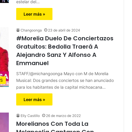
estelar del…
Leer más »
Changoonga
23 de abril de 2024
#Morelia Duelo De Conciertazos
Gratuitos: Bedolla Traerá A
Alejandro Sanz Y Alfonso A
Emmanuel
STAFF/@michangoonga Mayo con M de Morelia
Musical: Dos grandes conciertos se han anunciado
S
para los habitantes de la capital michoacana…
Leer más »
Elly Castillo
26 de marzo de 2022
Morelianos Con Toda La
Melancolía Cantaron Con