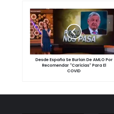
Desde
España
Se
Burlan
De
AMLO
Por
Recomendar
"Caricias"
Desde España Se Burlan De AMLO Por
Para
El
Recomendar "Caricias" Para El
COVID
COVID