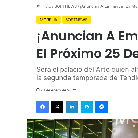
Inicio
/
SOFTNEWS
/
¡Anuncian A Emmanuel En Mor
MORELIA
SOFTNEWS
¡Anuncian A Em
El Próximo 25 D
Será el palacio del Arte quien 
la segunda temporada de Tendi
20 de enero de 2022
Facebook
X
LinkedIn
Skype
Messenger