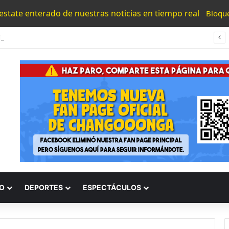
 estate enterado de nuestras noticias en tiempo real
Bloqu
#Morelia Puente Para ‘Brincar’ El Tren Donde Niño Fue Arrollado Estará Al Lado De Las Burguers Locas
O
DEPORTES
ESPECTÁCULOS