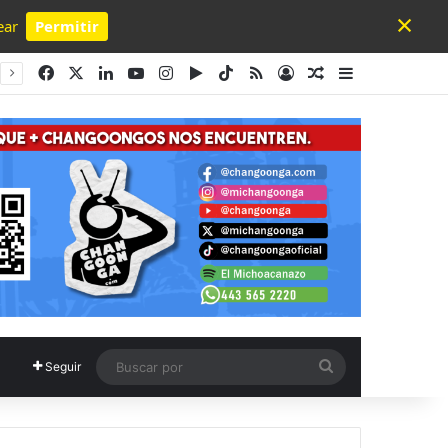
×
ear
Permitir
Powered by SendPulse
Facebook
X
LinkedIn
YouTube
Instagram
Google Play
TikTok
RSS
Acceso
Publicación al a
Barra lateral
Buscar
Seguir
por