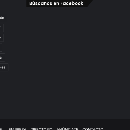
Búscanos en Facebook
gán
E
9
a
oles
e
kTok
RSS
EMPRESA
DIRECTORIO
ANÚNCIATE
CONTACTO