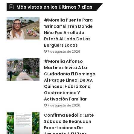
Más vistas en los últimos 7 días
#Morelia Puente Para
‘Brincar’ El Tren Donde
Niño Fue Arrollado
Estará Al Lado De Las
Burguers Locas
7 de agosto de 2026
#Morelia Alfonso
Martínez Invita A La
Ciudadania El Domingo
Al Parque Lineal De Av.
Quinceo; Habrá Zona
Gastronómica Y
Activación Familiar
7 de agosto de 2026
Confirma Bedolla: Este
Sábado Se Reanudan
Exportaciones De
Aguacate A EU Tras