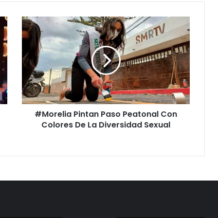
#Morelia
Pintan
Paso
Peatonal
Con
Colores
De
La
Diversidad
#Morelia Pintan Paso Peatonal Con
Sexual
Colores De La Diversidad Sexual