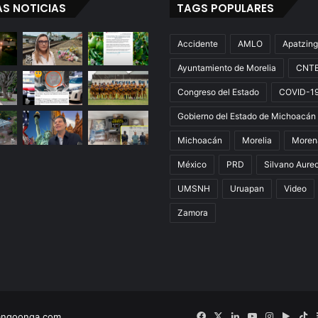
AS NOTICIAS
TAGS POPULARES
Accidente
AMLO
Apatzin
Ayuntamiento de Morelia
CNT
Congreso del Estado
COVID-1
Gobierno del Estado de Michoacán
Michoacán
Morelia
Moren
México
PRD
Silvano Aure
UMSNH
Uruapan
Video
Zamora
Facebook
X
LinkedIn
YouTube
Instagram
Googl
Ti
angoonga.com