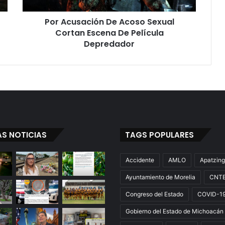
a
c
Por Acusación De Acoso Sexual
i
Cortan Escena De Película
ó
n
Depredador
D
e
A
c
o
s
o
S
AS NOTICIAS
TAGS POPULARES
e
x
u
Accidente
AMLO
Apatzin
a
Ayuntamiento de Morelia
CNT
l
C
Congreso del Estado
COVID-1
o
r
Gobierno del Estado de Michoacán
t