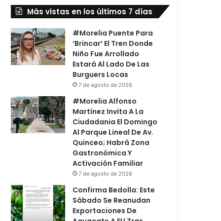
Más vistas en los últimos 7 días
#Morelia Puente Para
‘Brincar’ El Tren Donde
Niño Fue Arrollado
Estará Al Lado De Las
Burguers Locas
7 de agosto de 2026
#Morelia Alfonso
Martínez Invita A La
Ciudadania El Domingo
Al Parque Lineal De Av.
Quinceo; Habrá Zona
Gastronómica Y
Activación Familiar
7 de agosto de 2026
Confirma Bedolla: Este
Sábado Se Reanudan
Exportaciones De
Aguacate A EU Tras