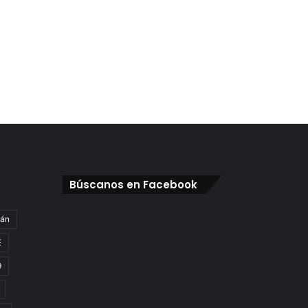
Búscanos en Facebook
gán
E
9