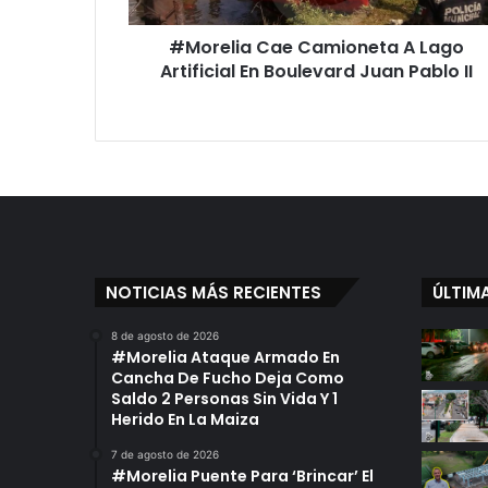
a
C
#Morelia Cae Camioneta A Lago
a
Artificial En Boulevard Juan Pablo II
e
C
a
m
i
o
n
e
t
a
NOTICIAS MÁS RECIENTES
ÚLTIM
A
L
8 de agosto de 2026
a
#Morelia Ataque Armado En
g
Cancha De Fucho Deja Como
o
Saldo 2 Personas Sin Vida Y 1
A
Herido En La Maiza
r
7 de agosto de 2026
t
#Morelia Puente Para ‘Brincar’ El
i