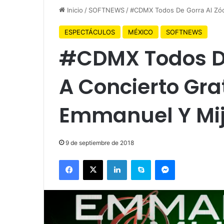
Inicio
/
SOFTNEWS
/
#CDMX Todos De Gorra Al Zóc
ESPECTÁCULOS
MÉXICO
SOFTNEWS
#CDMX Todos De
A Concierto Gra
Emmanuel Y Mi
9 de septiembre de 2018
Facebook
X
LinkedIn
Skype
Messenger