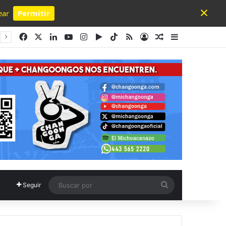
×
ear
Permitir
Powered by SendPulse
Facebook
X
LinkedIn
YouTube
Instagram
Google Play
TikTok
RSS
Acceso
Publicación al a
Barra lateral
Buscar
Seguir
por