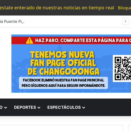
 estate enterado de nuestras noticias en tiempo real
Bloqu
#Morelia Puente Para ‘Brincar’ El Tren Donde Niño Fue Arrollado Estará Al Lado De Las Burguers Locas
O
DEPORTES
ESPECTÁCULOS