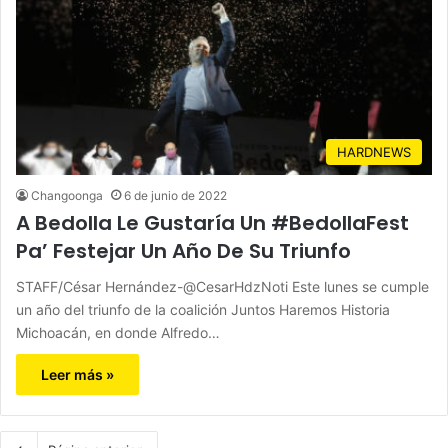
HARDNEWS
Changoonga
6 de junio de 2022
A Bedolla Le Gustaría Un #BedollaFest
Pa’ Festejar Un Año De Su Triunfo
STAFF/César Hernández-@CesarHdzNoti Este lunes se cumple
un año del triunfo de la coalición Juntos Haremos Historia
Michoacán, en donde Alfredo…
Leer más »