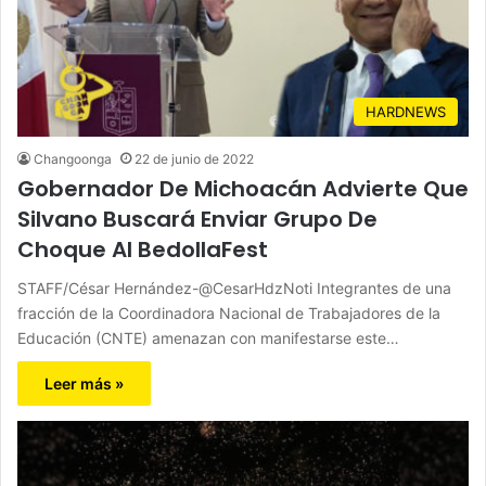
HARDNEWS
Changoonga
22 de junio de 2022
Gobernador De Michoacán Advierte Que
Silvano Buscará Enviar Grupo De
Choque Al BedollaFest
STAFF/César Hernández-@CesarHdzNoti Integrantes de una
fracción de la Coordinadora Nacional de Trabajadores de la
Educación (CNTE) amenazan con manifestarse este…
Leer más »