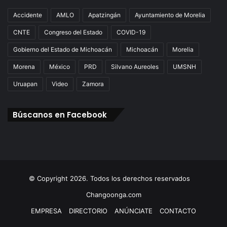
Accidente
AMLO
Apatzingán
Ayuntamiento de Morelia
CNTE
Congreso del Estado
COVID-19
Gobierno del Estado de Michoacán
Michoacán
Morelia
Morena
México
PRD
Silvano Aureoles
UMSNH
Uruapan
Video
Zamora
Búscanos en Facebook
© Copyright 2026. Todos los derechos reservados
Changoonga.com
EMPRESA
DIRECTORIO
ANÚNCIATE
CONTACTO