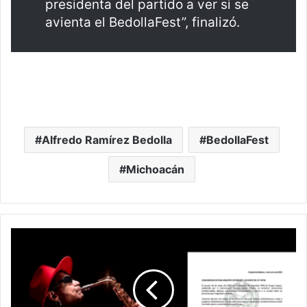
presidenta del partido a ver si se
avienta el BedollaFest”, finalizó.
Alfredo Ramírez Bedolla
BedollaFest
Michoacán
Viuda
De
Sax
Denuncia
A
La