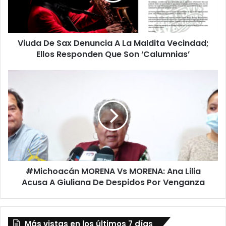
Maldita
Vecindad;
Ellos
Viuda De Sax Denuncia A La Maldita Vecindad;
Responden
Que
Ellos Responden Que Son ‘Calumnias’
Son
‘Calumnias’
#Michoacán
MORENA
Vs
MORENA:
Ana
Lilia
Acusa
A
Giuliana
#Michoacán MORENA Vs MORENA: Ana Lilia
De
Despidos
Acusa A Giuliana De Despidos Por Venganza
Por
Venganza
Más vistas en los últimos 7 días