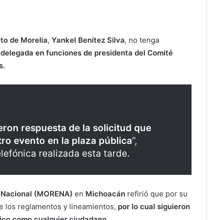
to de Morelia
,
Yankel Benítez Silva
,
no tenga
 delegada en funciones de presidenta del Comité
s.
eron respuesta de la solicitud que
o evento en la plaza pública
”,
elefónica realizada esta tarde.
 Nacional (MORENA)
en
Michoacán
refirió que por su
 los reglamentos y lineamientos,
por lo cual siguieron
lico como cualquier ciudadano.