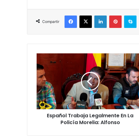
Facebook
X
LinkedIn
Pinterest
S
Compartir
Español
Trabaja
Legalmente
En
La
Policía
Morelia:
Alfonso
Español Trabaja Legalmente En La
Policía Morelia: Alfonso