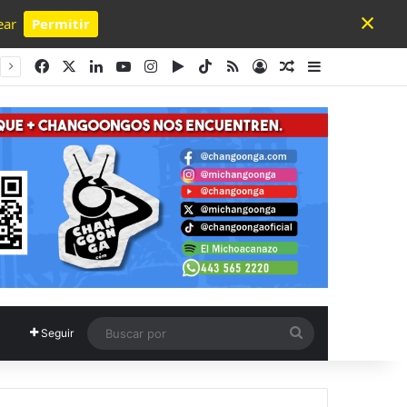
×
ear
Permitir
Powered by SendPulse
Facebook
X
LinkedIn
YouTube
Instagram
Google Play
TikTok
RSS
Acceso
Publicación al a
Barra lateral
Buscar
Seguir
por