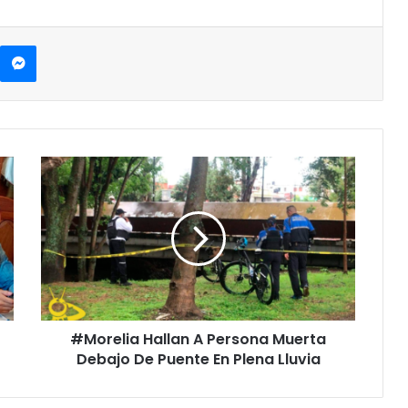
kype
Messenger
#Morelia
Hallan
A
Persona
Muerta
Debajo
De
Puente
En
#Morelia Hallan A Persona Muerta
Plena
Lluvia
Debajo De Puente En Plena Lluvia