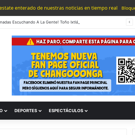
 estate enterado de nuestras noticias en tiempo real
Bloqu
¡95 Jornadas Escuchando A La Gente! Toño Ixtláhuac Refrenda Cercanía Con Zitacuarenses
O
DEPORTES
ESPECTÁCULOS