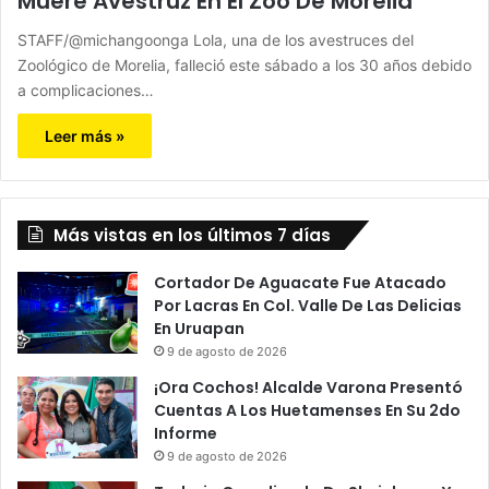
Muere Avestruz En El Zoo De Morelia
STAFF/@michangoonga Lola, una de los avestruces del
Zoológico de Morelia, falleció este sábado a los 30 años debido
a complicaciones…
Leer más »
Más vistas en los últimos 7 días
Cortador De Aguacate Fue Atacado
Por Lacras En Col. Valle De Las Delicias
En Uruapan
9 de agosto de 2026
¡Ora Cochos! Alcalde Varona Presentó
Cuentas A Los Huetamenses En Su 2do
Informe
9 de agosto de 2026