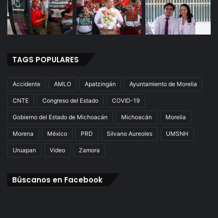
TAGS POPULARES
Accidente
AMLO
Apatzingán
Ayuntamiento de Morelia
CNTE
Congreso del Estado
COVID-19
Gobierno del Estado de Michoacán
Michoacán
Morelia
Morena
México
PRD
Silvano Aureoles
UMSNH
Uruapan
Video
Zamora
Búscanos en Facebook