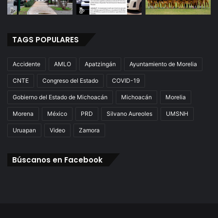
TAGS POPULARES
Accidente
AMLO
Apatzingán
Ayuntamiento de Morelia
CNTE
Congreso del Estado
COVID-19
Gobierno del Estado de Michoacán
Michoacán
Morelia
Morena
México
PRD
Silvano Aureoles
UMSNH
Uruapan
Video
Zamora
Búscanos en Facebook