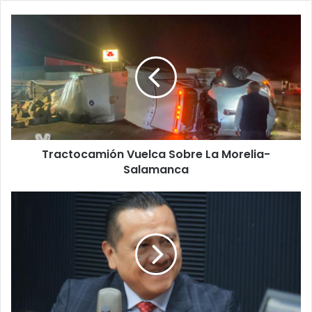
Tractocamión
Vuelca
Sobre
La
Morelia-
Salamanca
Tractocamión Vuelca Sobre La Morelia-
Salamanca
Torres
Piña
Continúa
Posicionado
Como
Principal
Favorito
Para