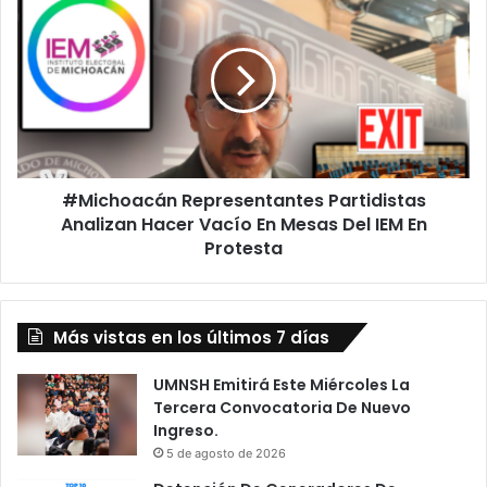
GABNI-
Representantes
2025-
Partidistas
UMSNH
Analizan
Hacer
Vacío
En
Mesas
Del
#Michoacán Representantes Partidistas
IEM
En
Analizan Hacer Vacío En Mesas Del IEM En
Protesta
Protesta
Más vistas en los últimos 7 días
UMNSH Emitirá Este Miércoles La
Tercera Convocatoria De Nuevo
Ingreso.
5 de agosto de 2026