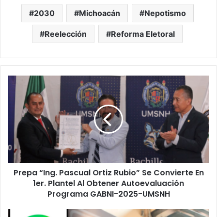
2030
Michoacán
Nepotismo
Reelección
Reforma Eletoral
Prepa
“Ing.
Pascual
Ortiz
Rubio”
Se
Convierte
En
1er.
Prepa “Ing. Pascual Ortiz Rubio” Se Convierte En
Plantel
Al
1er. Plantel Al Obtener Autoevaluación
Obtener
Programa GABNI-2025-UMSNH
Autoevaluación
Programa
#Michoacán