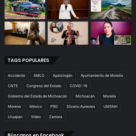
TAGS POPULARES
Accidente
AMLO
Apatzingán
Ayuntamiento de Morelia
CNTE
Congreso del Estado
COVID-19
Gobierno del Estado de Michoacán
Michoacán
Morelia
Morena
México
PRD
Silvano Aureoles
UMSNH
Uruapan
Video
Zamora
Búscanos en Facebook