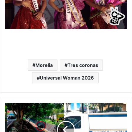
Morelia
Tres coronas
Universal Woman 2026
#Morelia
Identifican
Al
Niño
Que