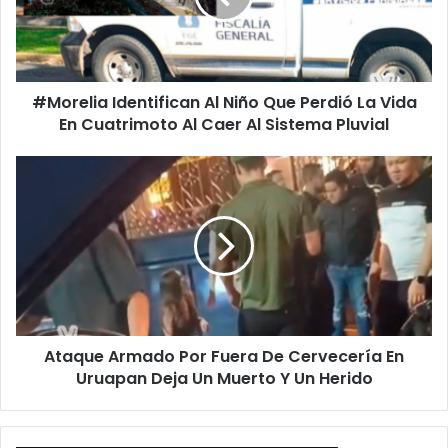
Perdió
La
Vida
En
#Morelia Identifican Al Niño Que Perdió La Vida
Cuatrimoto
Al
En Cuatrimoto Al Caer Al Sistema Pluvial
Caer
Al
Ataque
Sistema
Armado
Pluvial
Por
Fuera
De
Cervecería
En
Uruapan
Deja
Ataque Armado Por Fuera De Cervecería En
Un
Muerto
Uruapan Deja Un Muerto Y Un Herido
Y
Un
Herido