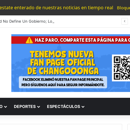
 estate enterado de nuestras noticias en tiempo real
Bloqu
“La Edad No Define Un Gobierno; Los Resultados Sí”: Octavio Ocampo Reconoce Gestión De Andrés Aguilar
O
DEPORTES
ESPECTÁCULOS