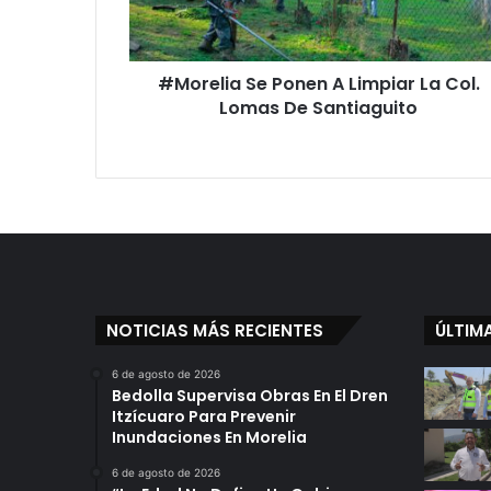
Col.
Lomas
De
#Morelia Se Ponen A Limpiar La Col.
Santiaguito
Lomas De Santiaguito
NOTICIAS MÁS RECIENTES
ÚLTIM
6 de agosto de 2026
Bedolla Supervisa Obras En El Dren
Itzícuaro Para Prevenir
Inundaciones En Morelia
6 de agosto de 2026