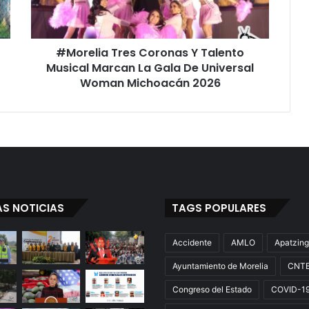
Marcan
La
Gala
#Morelia Tres Coronas Y Talento
De
Universal
Musical Marcan La Gala De Universal
Woman
Woman Michoacán 2026
Michoacán
2026
AS NOTICIAS
TAGS POPULARES
Accidente
AMLO
Apatzin
Ayuntamiento de Morelia
CNT
Congreso del Estado
COVID-1