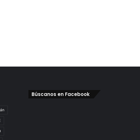
Búscanos en Facebook
gán
E
9