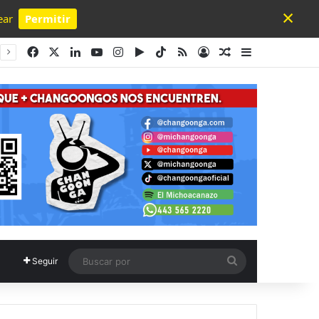
×
ear
Permitir
Powered by SendPulse
Facebook
X
LinkedIn
YouTube
Instagram
Google Play
TikTok
RSS
Acceso
Publicación al a
Barra lateral
Buscar
Seguir
por