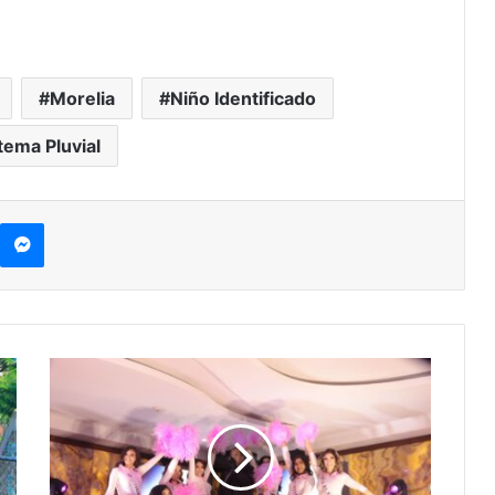
Morelia
Niño Identificado
tema Pluvial
kype
Messenger
#Morelia
Tres
Coronas
Y
Talento
Musical