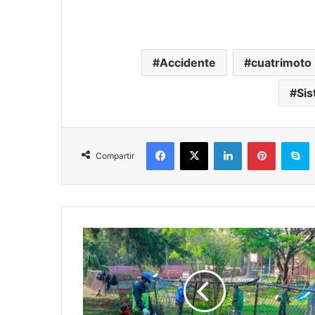
Accidente
cuatrimoto
Sis
Facebook
X
LinkedIn
Pinterest
S
Compartir
#Morelia
Se
Ponen
A
Limpiar
La