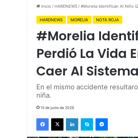
Inicio
/
HARDNEWS
/
#Morelia Identifican Al Niño 
HARDNEWS
MORELIA
NOTA ROJA
#Morelia Identi
Perdió La Vida 
Caer Al Sistema
En el mismo accidente resultar
niña.
15 de junio de 2026
Facebook
X
LinkedIn
Skype
Messenger