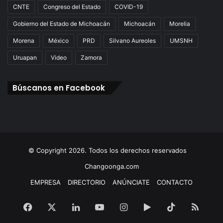
CNTE
Congreso del Estado
COVID-19
Gobierno del Estado de Michoacán
Michoacán
Morelia
Morena
México
PRD
Silvano Aureoles
UMSNH
Uruapan
Video
Zamora
Búscanos en Facebook
© Copyright 2026. Todos los derechos reservados
Changoonga.com
EMPRESA
DIRECTORIO
ANÚNCIATE
CONTACTO
Facebook
X
LinkedIn
YouTube
Instagram
Google
TikTok
RSS