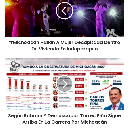
Mujer
Decapitada
Dentro
De
Vivienda
En
#Michoacán Hallan A Mujer Decapitada Dentro
Indaparapeo
De Vivienda En Indaparapeo
Según
Rubrum
Y
Demoscopia,
Torres
Piña
Sigue
Arriba
En
Según Rubrum Y Demoscopia, Torres Piña Sigue
La
Carrera
Arriba En La Carrera Por Michoacán
Por