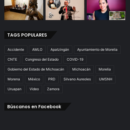
TAGS POPULARES
Accidente
AMLO
Apatzingán
Ayuntamiento de Morelia
CNTE
Congreso del Estado
COVID-19
Gobierno del Estado de Michoacán
Michoacán
Morelia
Morena
México
PRD
Silvano Aureoles
UMSNH
Uruapan
Video
Zamora
Búscanos en Facebook