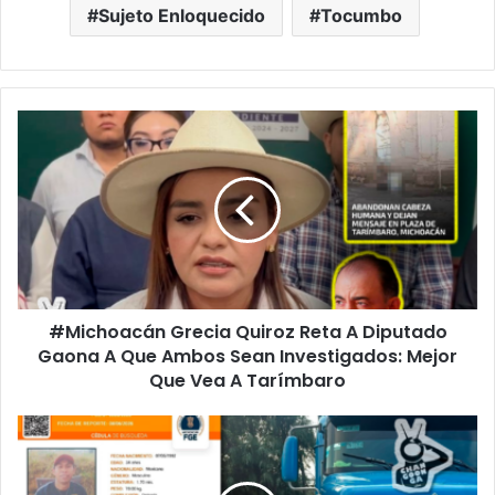
Sujeto Enloquecido
Tocumbo
#Michoacán
Grecia
Quiroz
Reta
A
Diputado
Gaona
A
Que
#Michoacán Grecia Quiroz Reta A Diputado
Ambos
Sean
Gaona A Que Ambos Sean Investigados: Mejor
Investigados:
Que Vea A Tarímbaro
Mejor
Que
#Michoacán
Vea
Bloquean
A
Carretera
Tarímbaro