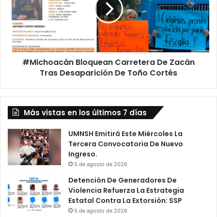
De
Zacán
Tras
Desaparición
De
Toño
#Michoacán Bloquean Carretera De Zacán
Cortés
Tras Desaparición De Toño Cortés
Más vistas en los últimos 7 días
UMNSH Emitirá Este Miércoles La
Tercera Convocatoria De Nuevo
Ingreso.
5 de agosto de 2026
Detención De Generadores De
Violencia Refuerza La Estrategia
Estatal Contra La Extorsión: SSP
5 de agosto de 2026