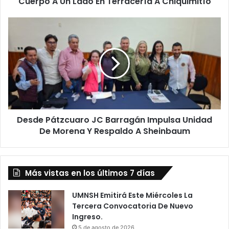
Cuerpo A Un Lado En Terracería A Chiquimitío
A
Chiquimitío
Desde
Pátzcuaro
JC
Barragán
Impulsa
Unidad
De
Morena
Y
Desde Pátzcuaro JC Barragán Impulsa Unidad
Respaldo
A
De Morena Y Respaldo A Sheinbaum
Sheinbaum
Más vistas en los últimos 7 días
UMNSH Emitirá Este Miércoles La
Tercera Convocatoria De Nuevo
Ingreso.
5 de agosto de 2026