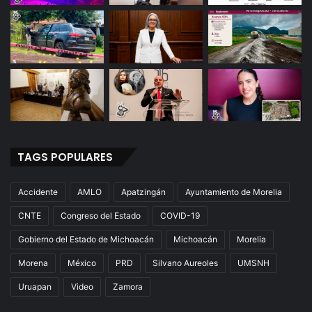
TAGS POPULARES
Accidente
AMLO
Apatzingán
Ayuntamiento de Morelia
CNTE
Congreso del Estado
COVID-19
Gobierno del Estado de Michoacán
Michoacán
Morelia
Morena
México
PRD
Silvano Aureoles
UMSNH
Uruapan
Video
Zamora