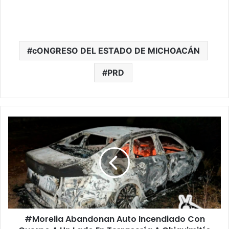
cONGRESO DEL ESTADO DE MICHOACÁN
PRD
#Morelia
Abandonan
Auto
Incendiado
Con
Cuerpo
A
Un
Lado
#Morelia Abandonan Auto Incendiado Con
En
Terracería