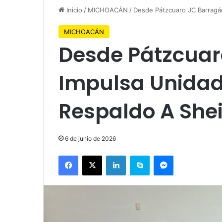
Inicio
/
MICHOACÁN
/
Desde Pátzcuaro JC Barrag
MICHOACÁN
Desde Pátzcuar
Impulsa Unidad
Respaldo A Sh
6 de junio de 2026
Facebook
X
LinkedIn
Skype
Messenger