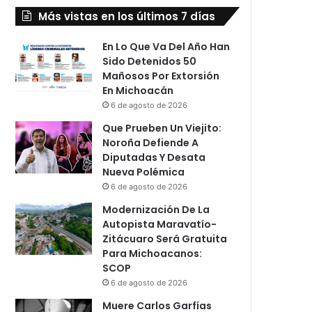
Más vistas en los últimos 7 días
En Lo Que Va Del Año Han
Sido Detenidos 50
Mañosos Por Extorsión
En Michoacán
6 de agosto de 2026
Que Prueben Un Viejito:
Noroña Defiende A
Diputadas Y Desata
Nueva Polémica
6 de agosto de 2026
Modernización De La
Autopista Maravatío-
Zitácuaro Será Gratuita
Para Michoacanos:
SCOP
6 de agosto de 2026
Muere Carlos Garfías