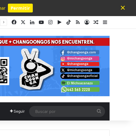
×
ear
Permitir
Powered by SendPulse
Facebook
X
LinkedIn
YouTube
Instagram
Google Play
TikTok
RSS
Acceso
Publicación al a
Barra lateral
Buscar
Seguir
por