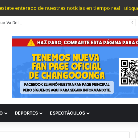
 estate enterado de nuestras noticias en tiempo real
Bloqu
En Lo Que Va Del Año Han Sido Detenidos 50 Mañosos Por Extorsión En Michoacán
O
DEPORTES
ESPECTÁCULOS