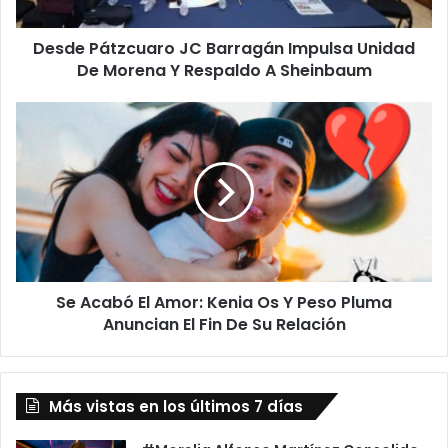
Morena
Y
Desde Pátzcuaro JC Barragán Impulsa Unidad
Respaldo
A
De Morena Y Respaldo A Sheinbaum
Sheinbaum
Se
Acabó
El
Amor:
Kenia
Os
Y
Peso
Pluma
Se Acabó El Amor: Kenia Os Y Peso Pluma
Anuncian
El
Anuncian El Fin De Su Relación
Fin
De
Su
Más vistas en los últimos 7 días
Relación