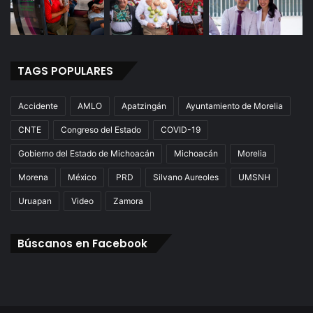
TAGS POPULARES
Accidente
AMLO
Apatzingán
Ayuntamiento de Morelia
CNTE
Congreso del Estado
COVID-19
Gobierno del Estado de Michoacán
Michoacán
Morelia
Morena
México
PRD
Silvano Aureoles
UMSNH
Uruapan
Video
Zamora
Búscanos en Facebook