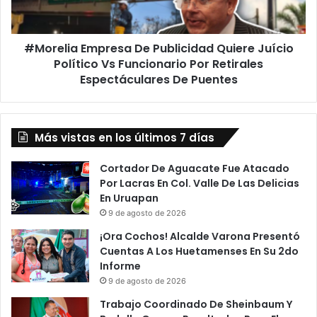
Político
Vs
Funcionario
#Morelia Empresa De Publicidad Quiere Juício
Por
Retirales
Político Vs Funcionario Por Retirales
Espectáculares
Espectáculares De Puentes
De
Puentes
Más vistas en los últimos 7 días
Cortador De Aguacate Fue Atacado
Por Lacras En Col. Valle De Las Delicias
En Uruapan
9 de agosto de 2026
¡Ora Cochos! Alcalde Varona Presentó
Cuentas A Los Huetamenses En Su 2do
Informe
9 de agosto de 2026
Trabajo Coordinado De Sheinbaum Y