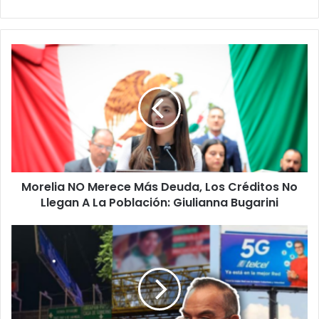
Morelia
NO
Merece
Más
Deuda,
Los
Créditos
No
Llegan
Morelia NO Merece Más Deuda, Los Créditos No
A
La
Llegan A La Población: Giulianna Bugarini
Población:
Giulianna
#Morelia
Bugarini
Empresa
De
Publicidad
Quiere
Juício