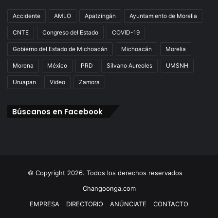
Accidente
AMLO
Apatzingán
Ayuntamiento de Morelia
CNTE
Congreso del Estado
COVID-19
Gobierno del Estado de Michoacán
Michoacán
Morelia
Morena
México
PRD
Silvano Aureoles
UMSNH
Uruapan
Video
Zamora
Búscanos en Facebook
© Copyright 2026. Todos los derechos reservados
Changoonga.com
EMPRESA
DIRECTORIO
ANÚNCIATE
CONTACTO