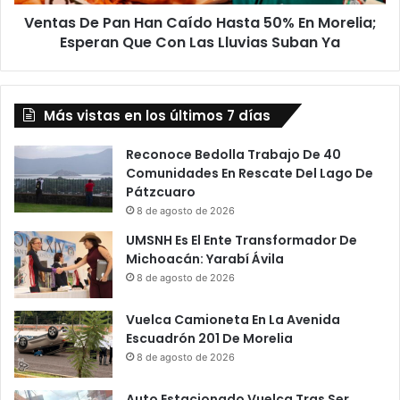
Morelia;
Ventas De Pan Han Caído Hasta 50% En Morelia;
Esperan
Que
Esperan Que Con Las Lluvias Suban Ya
Con
Las
Lluvias
Más vistas en los últimos 7 días
Suban
Ya
Reconoce Bedolla Trabajo De 40
Comunidades En Rescate Del Lago De
Pátzcuaro
8 de agosto de 2026
UMSNH Es El Ente Transformador De
Michoacán: Yarabí Ávila
8 de agosto de 2026
Vuelca Camioneta En La Avenida
Escuadrón 201 De Morelia
8 de agosto de 2026
Auto Estacionado Vuelca Tras Ser