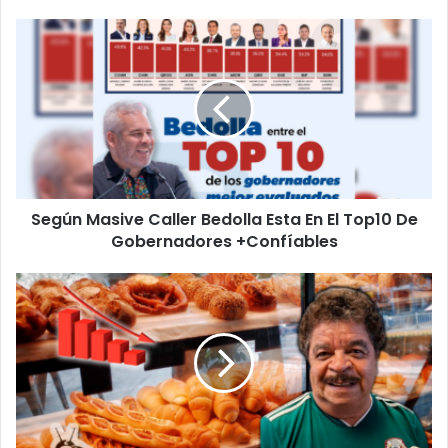
Según
Masive
Caller
Bedolla
Esta
En
El
Top10
De
Según Masive Caller Bedolla Esta En El Top10 De
Gobernadores
+Confíables
Gobernadores +Confíables
Ventas
De
Pan
Han
Caído
Hasta
50%
En