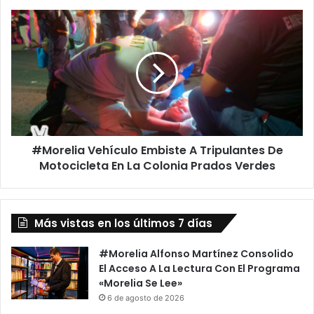
#Morelia
Vehículo
Embiste
A
Tripulantes
De
Motocicleta
En
La
#Morelia Vehículo Embiste A Tripulantes De
Colonia
Prados
Motocicleta En La Colonia Prados Verdes
Verdes
Más vistas en los últimos 7 días
#Morelia Alfonso Martínez Consolido
El Acceso A La Lectura Con El Programa
«Morelia Se Lee»
6 de agosto de 2026