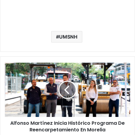
UMSNH
Alfonso
Martínez
Inicia
Histórico
Programa
De
Reencarpetamiento
En
Morelia
Alfonso Martínez Inicia Histórico Programa De
Reencarpetamiento En Morelia