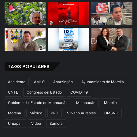
TAGS POPULARES
Accidente
AMLO
Apatzingán
Ayuntamiento de Morelia
CNTE
Congreso del Estado
COVID-19
Gobierno del Estado de Michoacán
Michoacán
Morelia
Morena
México
PRD
Silvano Aureoles
UMSNH
Uruapan
Video
Zamora